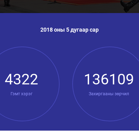
2018 оны 5 дугаар сар
4322
136109
Гэмт хэрэг
Захиргааны зөрчил