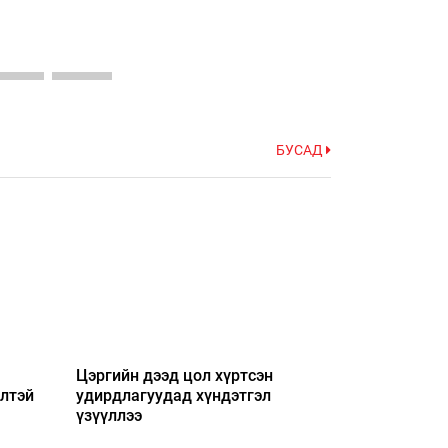
БУСАД
Цэргийн дээд цол хүртсэн
элтэй
удирдлагуудад хүндэтгэл
үзүүллээ