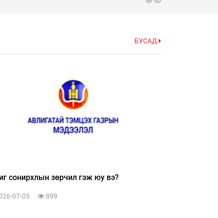
БУСАД
г сонирхлын зөрчил гэж юу вэ?
Хүлээн авсан
гэмт хэргий
026-07-05
899
2026-07-05