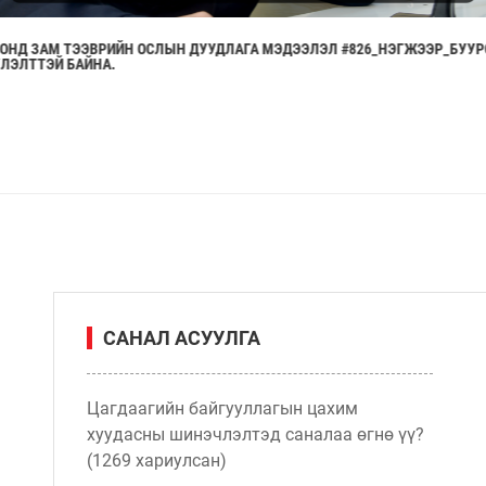
 ОНД ЗАМ ТЭЭВРИЙН ОСЛЫН ДУУДЛАГА МЭДЭЭЛЭЛ #826_НЭГЖЭЭР_БУУ
ЛЭЛТТЭЙ БАЙНА.
САНАЛ АСУУЛГА
Цагдаагийн байгууллагын цахим
хуудасны шинэчлэлтэд саналаа өгнө үү?
(1269 хариулсан)