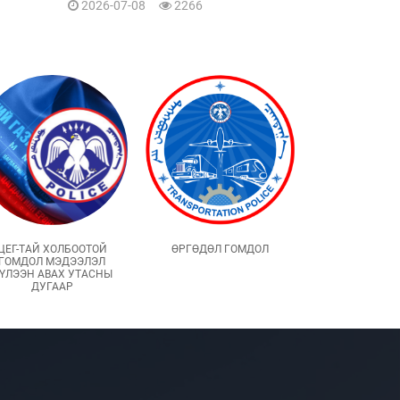
2026-07-08
2266
ЦЕГ-ТАЙ ХОЛБООТОЙ
ӨРГӨДӨЛ ГОМДОЛ
ГОМДОЛ МЭДЭЭЛЭЛ
ҮЛЭЭН АВАХ УТАСНЫ
ДУГААР