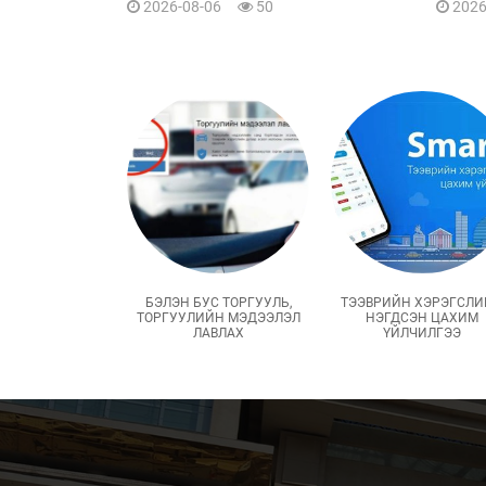
2026-08-06
50
хуули
2026
БЭЛЭН БУС ТОРГУУЛЬ,
ТЭЭВРИЙН ХЭРЭГСЛ
ТОРГУУЛИЙН МЭДЭЭЛЭЛ
НЭГДСЭН ЦАХИМ
ЛАВЛАХ
ҮЙЛЧИЛГЭЭ