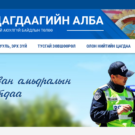
ЦАГДААГИЙН АЛБА
Й АЮУЛГҮЙ БАЙДЛЫН ТӨЛӨӨ
УУЛЬ, ЭРХ ЗҮЙ
ТУСГАЙ ЗӨВШӨӨРӨЛ
ОЛОН НИЙТИЙН ЦАГДАА