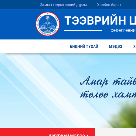
Замын хөдөлгөөний дүрэм
Холбоо барих
ТЭЭВРИЙН 
ХӨДӨЛГӨӨНИ
БИДНИЙ ТУХАЙ
МЭДЭЭ
Х