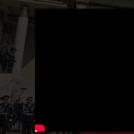
" frameborder="0" allowfullscreen="">