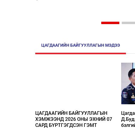
ЦАГДААГИЙН БАЙГУУЛЛАГЫН МЭДЭЭ
ЦАГДААГИЙН БАЙГУУЛЛАГЫН
Цагда
ХЭМЖЭЭНД 2026 ОНЫ ЭХНИЙ 07
Д.Буд
САРД БҮРТГЭГДСЭН ГЭМТ
бэлги
ХЭРЭГ, ЗӨРЧЛИЙН МЭДЭЭ
насаа