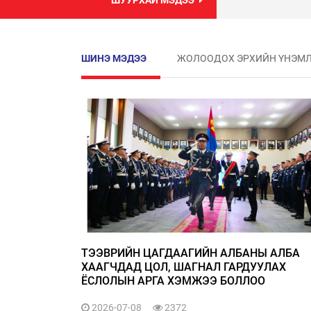
ШУУРХАЙ МЭДЭЭ
ШИНЭ МЭДЭЭ
ЖОЛООДОХ ЭРХИЙН ҮНЭМ
ТЭЭВРИЙН ЦАГДААГИЙН АЛБАНЫ АЛБА
ХААГЧДАД ЦОЛ, ШАГНАЛ ГАРДУУЛАХ
ЁСЛОЛЫН АРГА ХЭМЖЭЭ БОЛЛОО
2026-07-08
2372