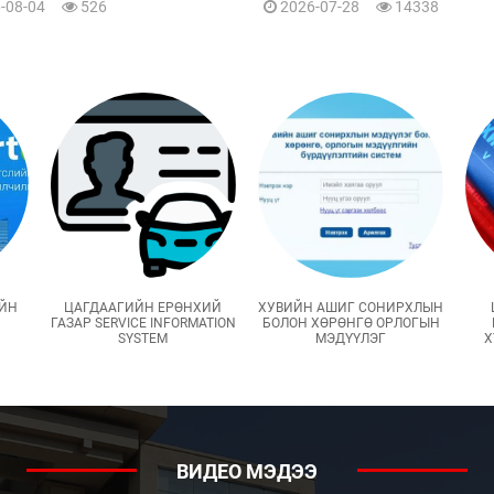
йн зохицуулалттай
-08-04
526
2026-07-28
14338
ИЙН
ЦАГДААГИЙН ЕРӨНХИЙ
ХУВИЙН АШИГ СОНИРХЛЫН
ГАЗАР SERVICE INFORMATION
БОЛОН ХӨРӨНГӨ ОРЛОГЫН
SYSTEM
МЭДҮҮЛЭГ
Х
ВИДЕО МЭДЭЭ