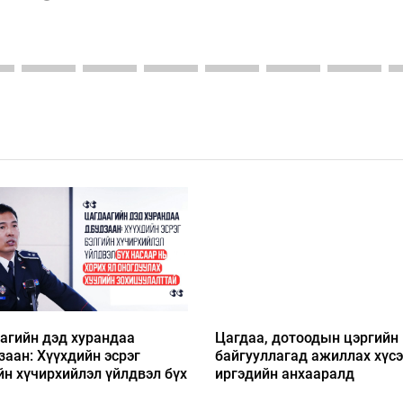
агийн дэд хурандаа
Цагдаа, дотоодын цэргийн
заан: Хүүхдийн эсрэг
байгууллагад ажиллах хүс
йн хүчирхийлэл үйлдвэл бүх
иргэдийн анхааралд
р нь хорих ял оногдуулах