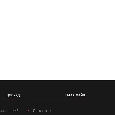
ЦЭСҮҮД
ТАТАХ ФАЙЛ
аа ерөнхий
Лого татах