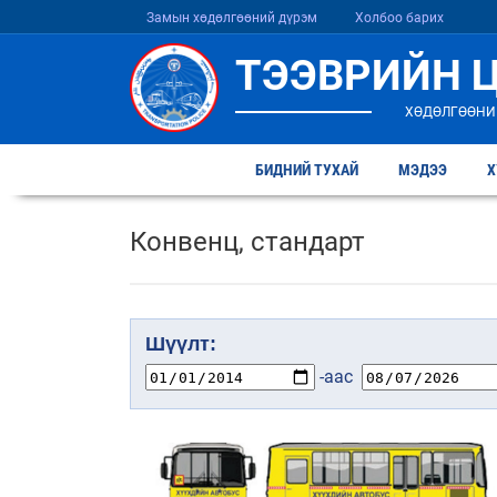
Замын хөдөлгөөний дүрэм
Холбоо барих
ТЭЭВРИЙН 
ХӨДӨЛГӨӨНИ
БИДНИЙ ТУХАЙ
МЭДЭЭ
Х
Конвенц, стандарт
Шүүлт:
-аас