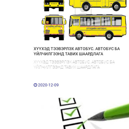
ХҮҮХЭД ТЭЭВЭРЛЭХ АВТОБУС. АВТОБУС БA
ҮЙЛЧИЛГЭЭНД ТАВИХ ШААРДЛАГА
ХҮҮХЭД ТЭЭВЭРЛЭХ АВТОБУС. АВТОБУС БA
ҮЙЛЧИЛГЭЭНД ТАВИХ ШААРДЛАГА
2020-12-09