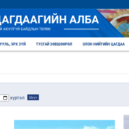
ЦАГДААГИЙН АЛБА
Й АЮУЛГҮЙ БАЙДЛЫН ТӨЛӨӨ
УУЛЬ, ЭРХ ЗҮЙ
ТУСГАЙ ЗӨВШӨӨРӨЛ
ОЛОН НИЙТИЙН ЦАГДАА
хүртэл
Шүүх