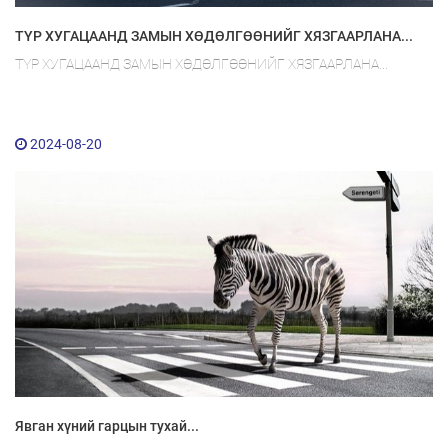
ТҮР ХУГАЦААНД ЗАМЫН ХӨДӨЛГӨӨНИЙГ ХЯЗГААРЛАНА...
ТҮР ХУГАЦААНД ЗАМЫН ХӨДӨЛГӨӨНИЙГ ХЯЗГААРЛАНА...
2024-08-20
Явган хүний гарцын тухай...