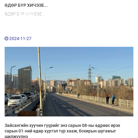
ӨДӨР БҮР ХИЧЭЭЕ...
ӨДӨР БҮР ХИЧЭЭЕ...
2024-11-27
Зайсангийн хуучин гүүрийг энэ сарын 08-ны өдрөөс ирэх
сарын 01-ний өдөр хүртэл түр хааж, бохирын шугамыг
шилжүүлнэ