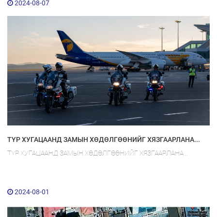
2024-08-07
ТҮР ХУГАЦААНД ЗАМЫН ХӨДӨЛГӨӨНИЙГ ХЯЗГААРЛАНА...
ТҮР ХУГАЦААНД ЗАМЫН ХӨДӨЛГӨӨНИЙГ ХЯЗГААРЛАНА...
2024-08-01