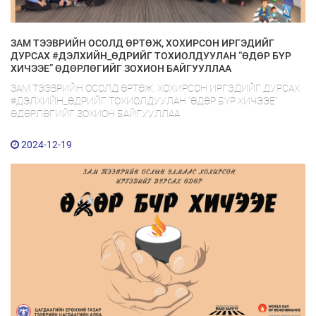
ЗАМ ТЭЭВРИЙН ОСОЛД ӨРТӨЖ, ХОХИРСОН ИРГЭДИЙГ
ДУРСАХ #ДЭЛХИЙН_ӨДРИЙГ ТОХИОЛДУУЛАН “ӨДӨР БҮР
ХИЧЭЭЕ” ӨДӨРЛӨГИЙГ ЗОХИОН БАЙГУУЛЛАА
ЗАМ ТЭЭВРИЙН ОСОЛД ӨРТӨЖ, ХОХИРСОН ИРГЭДИЙГ ДУРСАХ
#ДЭЛХИЙН_ӨДРИЙГ ТОХИОЛДУУЛАН “ӨДӨР БҮР ХИЧЭЭЕ”
ӨДӨРЛӨГИЙГ ЗОХИОН БАЙГУУЛЛАА
2024-12-19