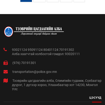
93021124 95091124 80401124 70191302
Алба хаагчтай холбоотой гомдол: 93020111
(976) 70191301
transportation@police.gov.mn
Тээврийн цагдаагийн алба, Олимпийн гудамж, Сүхбаатар
дүүрэг, 1 дүгээр хороо, Улаанбаатар хот 14230, Монгол
Улс
ЦЭСҮҮД