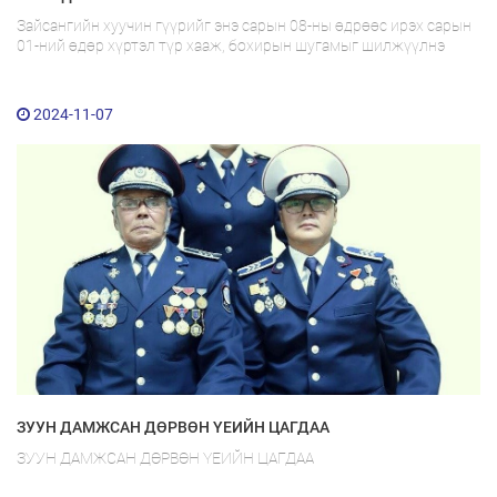
Зайсангийн хуучин гүүрийг энэ сарын 08-ны өдрөөс ирэх сарын
01-ний өдөр хүртэл түр хааж, бохирын шугамыг шилжүүлнэ
2024-11-07
ЗУУН ДАМЖСАН ДӨРВӨН ҮЕИЙН ЦАГДАА
ЗУУН ДАМЖСАН ДӨРВӨН ҮЕИЙН ЦАГДАА