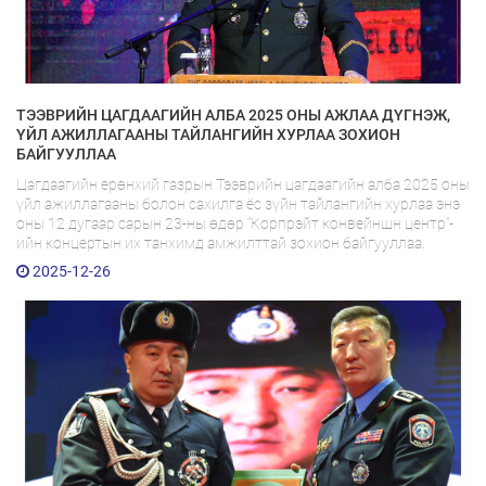
ТЭЭВРИЙН ЦАГДААГИЙН АЛБА 2025 ОНЫ АЖЛАА ДҮГНЭЖ,
ҮЙЛ АЖИЛЛАГААНЫ ТАЙЛАНГИЙН ХУРЛАА ЗОХИОН
БАЙГУУЛЛАА
Цагдаагийн ерөнхий газрын Тээврийн цагдаагийн алба 2025 оны
үйл ажиллагааны болон сахилга ёс зүйн тайлангийн хурлаа энэ
оны 12 дугаар сарын 23-ны өдөр “Корпрэйт конвейншн центр”-
ийн концертын их танхимд амжилттай зохион байгууллаа.
2025-12-26