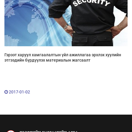
Гэрээт харуул хамгаалалтын үйл ажиллагаа эрхлэх хуулийн
этгээдийн бүрдүүлэх материалын жагсаалт
2017-01-02