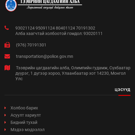
93021124 95091124 80401124 70191302
Алба хаагчтай холбоотой гомдол: 93020111
(976) 70191301
transportation@police.gov.mn
Тээврийн цагдаагийн алба, Олимпийн гудамж, Сүхбаатар
дүүрэг, 1 дүгээр хороо, Улаанбаатар хот 14230, Монгол
Улс
ЦЭСҮҮД
Холбоо барих
Асуулт хариулт
Бидний тухай
Мэдээ мэдээлэл