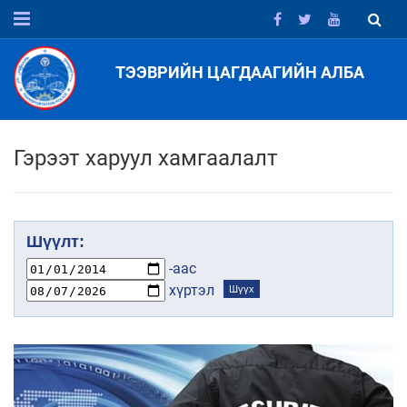
ТЭЭВРИЙН ЦАГДААГИЙН АЛБА
Гэрээт харуул хамгаалалт
Шүүлт:
-аас
хүртэл
Шүүх