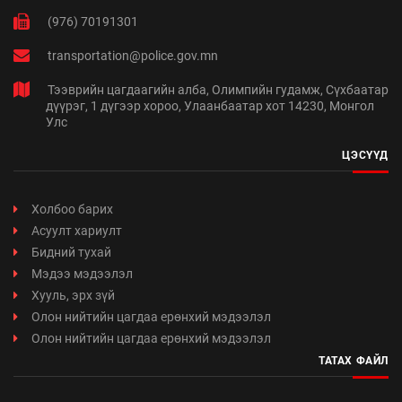
(976) 70191301
transportation@police.gov.mn
Тээврийн цагдаагийн алба, Олимпийн гудамж, Сүхбаатар
дүүрэг, 1 дүгээр хороо, Улаанбаатар хот 14230, Монгол
Улс
ЦЭСҮҮД
Холбоо барих
Асуулт хариулт
Бидний тухай
Мэдээ мэдээлэл
Хууль, эрх зүй
Олон нийтийн цагдаа ерөнхий мэдээлэл
Олон нийтийн цагдаа ерөнхий мэдээлэл
ТАТАХ ФАЙЛ