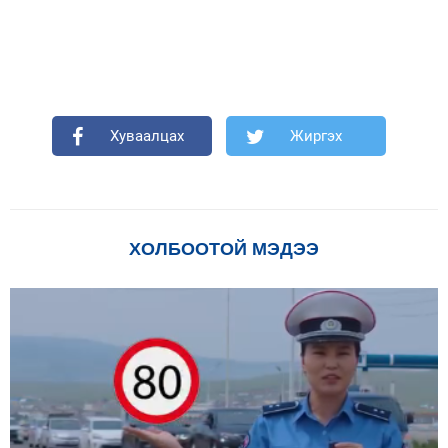
Хуваалцах
Жиргэх
ХОЛБООТОЙ МЭДЭЭ