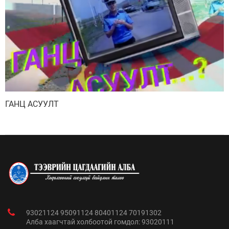
ГАНЦ АСУУЛТ
93021124 95091124 80401124 70191302
Алба хаагчтай холбоотой гомдол: 93020111