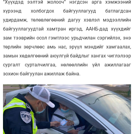
“Хүүхдэд ээлтэй жолооч“ нэгдсэн арга хэмжээний
хүрээнд холбогдох байгууллагууд батлагдсан
удирдамж, төлөвлөгөөний дагуу хэвлэл мэдээллийн
байгууллагуудтай хамтран иргэд, ААНБ-дад хүүхдийг
зам тээврийн осол гэмтлээс урьдчилан сэргийлэх, энэ
төрлийн зөрчлөөс амь нас, эрүүл мэндийг хамгаалах,
замын хөдөлгөөний аюулгүй байдлыг хангах чиглэлээр
сургалт сурталчилгаа, нөлөөллийн үйл ажиллагааг
зохион байгуулан ажиллаж байна.