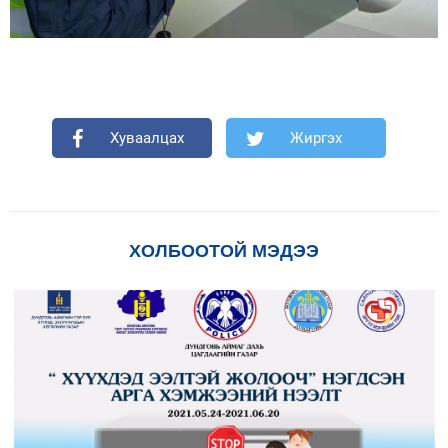
Хуваалцах
Жиргэх
ХОЛБООТОЙ МЭДЭЭ