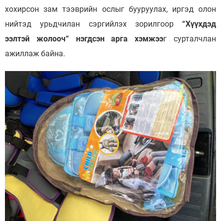
хохирсон зам тээврийн ослыг бууруулах, иргэд олон
нийтэд урьдчилан сэргийлэх зорилгоор
“Хүүхдэд
ээлтэй жолооч“ нэгдсэн арга хэмжээ
г сурталчлан
ажиллаж байна.