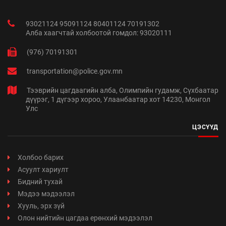
93021124 95091124 80401124 70191302
Алба хаагчтай холбоотой гомдол: 93020111
(976) 70191301
transportation@police.gov.mn
Тээврийн цагдаагийн алба, Олимпийн гудамж, Сүхбаатар
дүүрэг, 1 дүгээр хороо, Улаанбаатар хот 14230, Монгол
Улс
ЦЭСҮҮД
Холбоо барих
Асуулт хариулт
Бидний тухай
Мэдээ мэдээлэл
Хууль, эрх зүй
Олон нийтийн цагдаа ерөнхий мэдээлэл