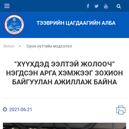
ТЭЭВРИЙН ЦАГДААГИЙН АЛБА
Эхлэл
Орон нутгийн мэдээлэл
“ХҮҮХДЭД ЭЭЛТЭЙ ЖОЛООЧ“
НЭГДСЭН АРГА ХЭМЖЭЭГ ЗОХИОН
БАЙГУУЛАН АЖИЛЛАЖ БАЙНА
2021-06-21