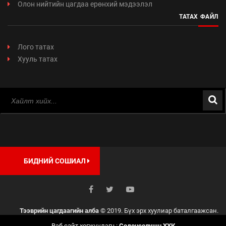
Олон нийтийн цагдаа ерөнхий мэдээлэл
ТАТАХ ФАЙЛ
Лого татах
Хууль татах
БИДНИЙ СОШИАЛ
Тээврийн цагдаагийн алба
© 2019. Бүх эрх хуулиар баталгаажсан.
Вэб сайт хөгжүүлэгч :
Содонсолушн ХХК