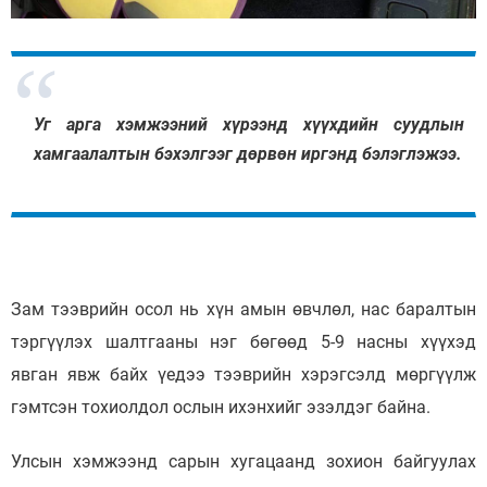
Уг арга хэмжээний хүрээнд хүүхдийн суудлын
хамгаалалтын бэхэлгээг дөрвөн иргэнд бэлэглэжээ.
Зам тээврийн осол нь хүн амын өвчлөл, нас баралтын
тэргүүлэх шалтгааны нэг бөгөөд 5-9 насны хүүхэд
явган явж байх үедээ тээврийн хэрэгсэлд мөргүүлж
гэмтсэн тохиолдол ослын ихэнхийг эзэлдэг байна.
Улсын хэмжээнд сарын хугацаанд зохион байгуулах