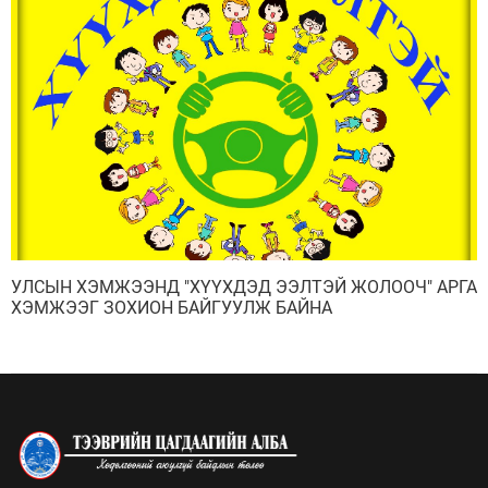
УЛСЫН ХЭМЖЭЭНД "ХҮҮХДЭД ЭЭЛТЭЙ ЖОЛООЧ" АРГА
ХЭМЖЭЭГ ЗОХИОН БАЙГУУЛЖ БАЙНА