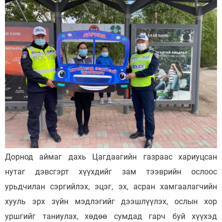
Дорнод аймаг дахь Цагдаагийн газраас хариуцсан
нутаг дэвсгэрт хүүхдийг зам тээврийн ослоос
урьдчилан сэргийлэх, эцэг, эх, асран хамгаалагчийн
хууль эрх зүйн мэдлэгийг дээшлүүлэх, ослын хор
уршгийг таниулах, хөдөө сумдад гарч буй хүүхэд