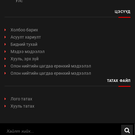
Улс
ЦЭСҮҮД
Холбоо барих
Асуулт хариулт
Бидний тухай
Мэдээ мэдээлэл
Хууль, эрх зүй
Олон нийтийн цагдаа ерөнхий мэдээлэл
Олон нийтийн цагдаа ерөнхий мэдээлэл
ТАТАХ ФАЙЛ
Лого татах
Хууль татах