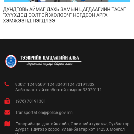
ДУНДГОВЬ АЙМАГ ДАХЬ ЗАМЫН ЦАГДААГИЙН ТАСАГ
“ХҮҮХДЭД ЭЭЛТЭЙ ЖОЛООЧ” НЭГДСЭН АРГА
ХЭМЖЭЭНД НЭГДЛЭЭ
93021124 95091124 80401124 70191302
Алба хаагчтай холбоотой гомдол: 93020111
(976) 70191301
transportation@police.gov.mn
Тээврийн цагдаагийн алба, Олимпийн гудамж, Сүхбаатар
дүүрэг, 1 дүгээр хороо, Улаанбаатар хот 14230, Монгол