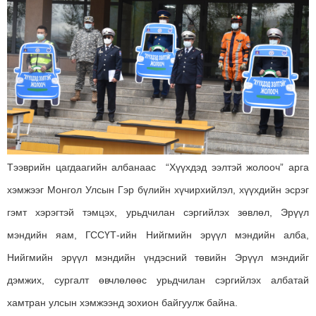
Тээврийн цагдаагийн албанаас “Хүүхдэд ээлтэй жолооч” арга
хэмжээг Монгол Улсын Гэр бүлийн хүчирхийлэл, хүүхдийн эсрэг
гэмт хэрэгтэй тэмцэх, урьдчилан сэргийлэх зөвлөл, Эрүүл
мэндийн яам, ГССҮТ-ийн Нийгмийн эрүүл мэндийн алба,
Нийгмийн эрүүл мэндийн үндэсний төвийн Эрүүл мэндийг
дэмжих, сургалт өвчлөлөөс урьдчилан сэргийлэх албатай
хамтран улсын хэмжээнд зохион байгуулж байна.