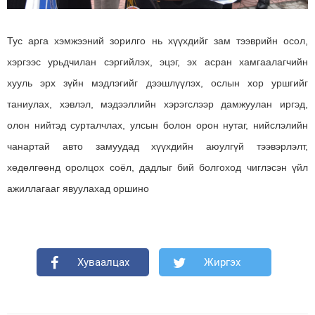
Тус арга хэмжээний зорилго нь хүүхдийг зам тээврийн осол,
хэргээс урьдчилан сэргийлэх, эцэг, эх асран хамгаалагчийн
хууль эрх зүйн мэдлэгийг дээшлүүлэх, ослын хор уршгийг
таниулах, хэвлэл, мэдээллийн хэрэгслээр дамжуулан иргэд,
олон нийтэд сурталчлах, улсын болон орон нутаг, нийслэлийн
чанартай авто замуудад хүүхдийн аюулгүй тээвэрлэлт,
хөдөлгөөнд оролцох соёл, дадлыг бий болгоход чиглэсэн үйл
ажиллагааг явуулахад оршино
Хуваалцах
Жиргэх