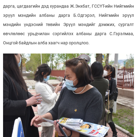
дарга, цагдаагийн дэд хурандаа Ж.Энхбат, ГССҮТ-ийн Нийгмийн
эрүүл мэндийн албаны дарга Б.Одгэрэл, Нийгмийн эрүүл
мэндийн үндэсний төвийн Эрүүл мэндийг дэмжих, сургалт
өвчлөлөөс урьдчилан сэргийлэх албаны дарга С.Гэрэлмаа,
Онцгой байдлын алба хаагч нар оролцлоо.