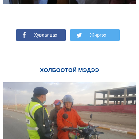
Хуваалцах
Жиргэх
ХОЛБООТОЙ МЭДЭЭ