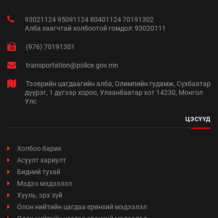
93021124 95091124 80401124 70191302
Алба хаагчтай холбоотой гомдол: 93020111
(976) 70191301
transportation@police.gov.mn
Тээврийн цагдаагийн алба, Олимпийн гудамж, Сүхбаатар
дүүрэг, 1 дүгээр хороо, Улаанбаатар хот 14230, Монгол
Улс
ЦЭСҮҮД
Холбоо барих
Асуулт хариулт
Бидний тухай
Мэдээ мэдээлэл
Хууль, эрх зүй
Олон нийтийн цагдаа ерөнхий мэдээлэл