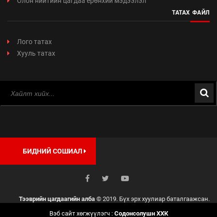
Олон нийтийн цагдаа ерөнхий мэдээлэл
ТАТАХ ФАЙЛ
Лого татах
Хууль татах
БИДНИЙ СОШИАЛ
Тээврийн цагдаагийн алба
© 2019. Бүх эрх хуулиар баталгаажсан.
Вэб сайт хөгжүүлэгч :
Содонсолушн ХХК