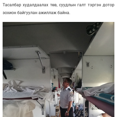
Тасалбар худалдаалах төв, суудлын галт тэргэн дотор
зохион байгуулан ажиллаж байна.