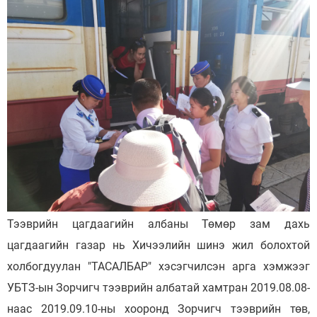
Тээврийн цагдаагийн албаны Төмөр зам дахь
цагдаагийн газар нь Хичээлийн шинэ жил болохтой
холбогдуулан "ТАСАЛБАР" хэсэгчилсэн арга хэмжээг
УБТЗ-ын Зорчигч тээврийн албатай хамтран 2019.08.08-
наас 2019.09.10-ны хооронд Зорчигч тээврийн төв,