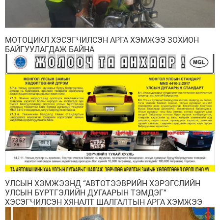
МОТОЦИКЛ ХЭСЭГЧИЛСЭН АРГА ХЭМЖЭЭ ЗОХИОН
БАЙГУУЛАГДАЖ БАЙНА
УЛСЫН ХЭМЖЭЭНД “АВТОТЭЭВРИЙН ХЭРЭГСЛИЙН
УЛСЫН БҮРТГЭЛИЙН ДУГААРЫН ТЭМДЭГ”
ХЭСЭГЧИЛСЭН ХЯНАЛТ ШАЛГАЛТЫН АРГА ХЭМЖЭЭ
ЯВАГДАЖ БАЙНА