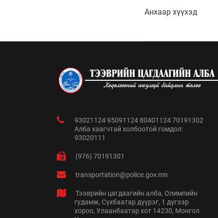
Анхаар хүүхэд
93021124 95091124 80401124 70191302
Алба хаагчтай холбоотой гомдол:
93020111
(976) 70191301
transportation@police.gov.mn
Тээврийн цагдаагийн алба, Олимпийн
гудамж, Сүхбаатар дүүрэг, 1 дүгээр
хороо, Улаанбаатар хот 14230, Монгол