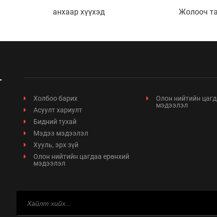
анхаар хүүхэд
Жолооч та
Холбоо барих
Олон нийтийн цагд
мэдээлэл
Асуулт хариулт
Бидний тухай
Мэдээ мэдээлэл
Хууль, эрх зүй
Олон нийтийн цагдаа ерөнхий
мэдээлэл