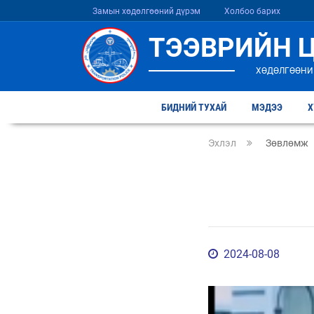
Замын хөдөлгөөний дүрэм
Холбоо барих
ТЭЭВРИЙН 
ХӨДӨЛГӨӨНИ
БИДНИЙ ТУХАЙ
МЭДЭЭ
Х
Эхлэл
Зөвлөмж
2024-08-08