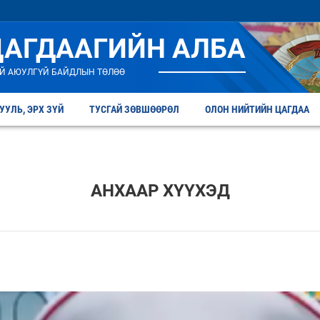
ЦАГДААГИЙН АЛБА
Й АЮУЛГҮЙ БАЙДЛЫН ТӨЛӨӨ
УУЛЬ, ЭРХ ЗҮЙ
ТУСГАЙ ЗӨВШӨӨРӨЛ
ОЛОН НИЙТИЙН ЦАГДАА
АНХААР ХҮҮХЭД