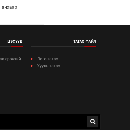
 анхаар
ЦЭСҮҮД
ТАТАХ ФАЙЛ
аа ерөнхий
Лого татах
Хууль татах