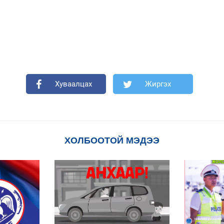
Хуваалцах
Жиргэх
ХОЛБООТОЙ МЭДЭЭ