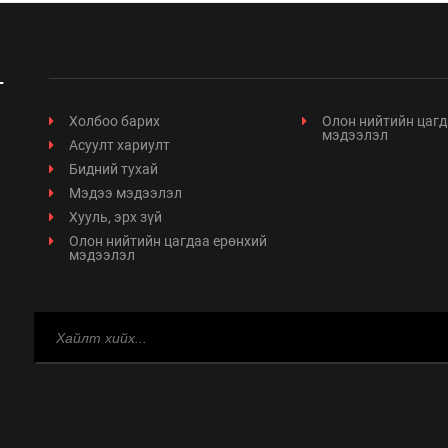
Холбоо барих
Олон нийтийн цагд
мэдээлэл
Асуулт хариулт
Бидний тухай
Мэдээ мэдээлэл
Хууль, эрх зүй
Олон нийтийн цагдаа ерөнхий
мэдээлэл