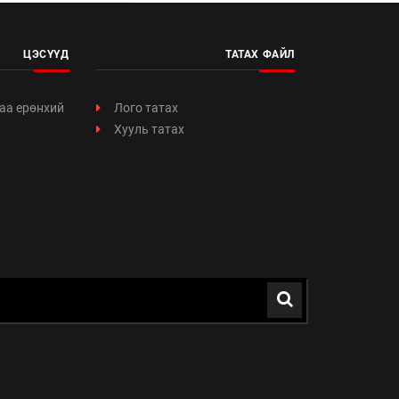
ЦЭСҮҮД
ТАТАХ ФАЙЛ
аа ерөнхий
Лого татах
Хууль татах