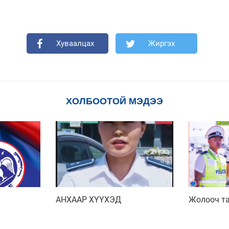
Хуваалцах
Жиргэх
ХОЛБООТОЙ МЭДЭЭ
АНХААР ХҮҮХЭД
Жолооч та