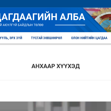
ЦАГДААГИЙН АЛБА
Й АЮУЛГҮЙ БАЙДЛЫН ТӨЛӨӨ
УУЛЬ, ЭРХ ЗҮЙ
ТУСГАЙ ЗӨВШӨӨРӨЛ
ОЛОН НИЙТИЙН ЦАГДАА
АНХААР ХҮҮХЭД