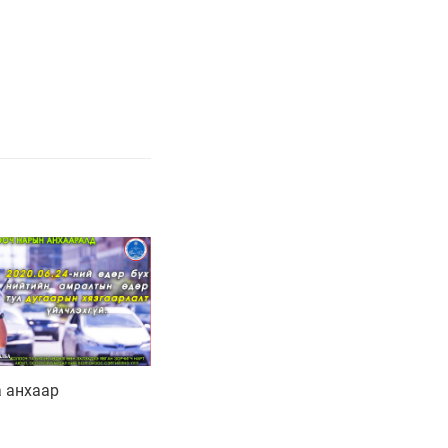
 анхаар