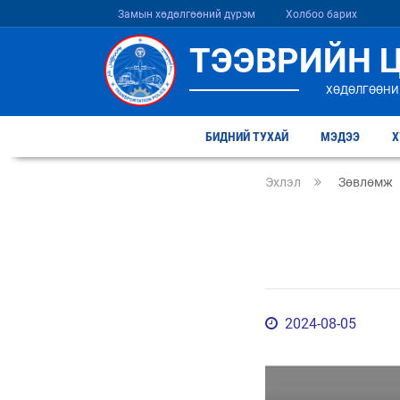
Замын хөдөлгөөний дүрэм
Холбоо барих
ТЭЭВРИЙН 
ХӨДӨЛГӨӨНИ
БИДНИЙ ТУХАЙ
МЭДЭЭ
Х
Эхлэл
Зөвлөмж
2024-08-05