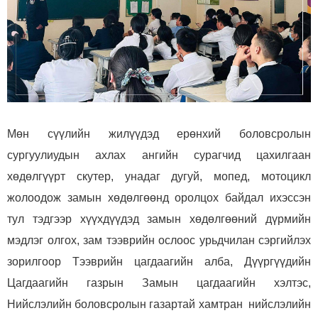
Мөн сүүлийн жилүүдэд ерөнхий боловсролын
сургуулиудын ахлах ангийн сурагчид цахилгаан
хөдөлгүүрт скутер, унадаг дугуй, мопед, мотоцикл
жолоодож замын хөдөлгөөнд оролцох байдал ихэссэн
тул тэдгээр хүүхдүүдэд замын хөдөлгөөний дүрмийн
мэдлэг олгох, зам тээврийн ослоос урьдчилан сэргийлэх
зорилгоор Тээврийн цагдаагийн алба, Дүүргүүдийн
Цагдаагийн газрын Замын цагдаагийн хэлтэс,
Нийслэлийн боловсролын газартай хамтран нийслэлийн