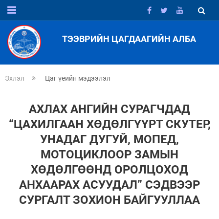
ТЭЭВРИЙН ЦАГДААГИЙН АЛБА
Эхлэл
Цаг үеийн мэдээлэл
АХЛАХ АНГИЙН СУРАГЧДАД
“ЦАХИЛГААН ХӨДӨЛГҮҮРТ СКУТЕР,
УНАДАГ ДУГУЙ, МОПЕД,
МОТОЦИКЛООР ЗАМЫН
ХӨДӨЛГӨӨНД ОРОЛЦОХОД
АНХААРАХ АСУУДАЛ” СЭДВЭЭР
СУРГАЛТ ЗОХИОН БАЙГУУЛЛАА