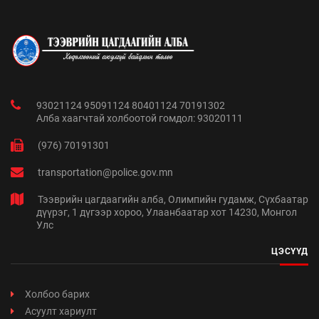
93021124 95091124 80401124 70191302
Алба хаагчтай холбоотой гомдол: 93020111
(976) 70191301
transportation@police.gov.mn
Тээврийн цагдаагийн алба, Олимпийн гудамж, Сүхбаатар
дүүрэг, 1 дүгээр хороо, Улаанбаатар хот 14230, Монгол
Улс
ЦЭСҮҮД
Холбоо барих
Асуулт хариулт