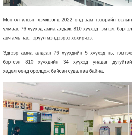
Монгол улсын хэмжээнд 2022 онд з
ам тээврийн ослын
улмаас 76 хүүхэд амиа алдаж, 810 хүүхэд гэмтэл, бэртэл
авч
амь нас,
эрүүл мэндээрээ хохирчээ.
Эдгээр амиа алдсан 76 хүүхдийн 5 хүүхэд нь, гэмтэж
бэртсэн 810 хүүхдийн 34 хүүхэд унадаг дугуйтай
хөдөлгөөнд оролцож байсан судалгаа байна.