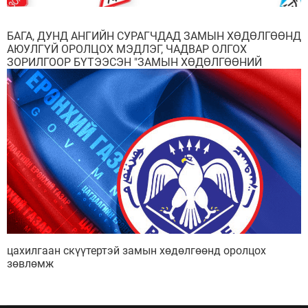
БАГА, ДУНД АНГИЙН СУРАГЧДАД ЗАМЫН ХӨДӨЛГӨӨНД
АЮУЛГҮЙ ОРОЛЦОХ МЭДЛЭГ, ЧАДВАР ОЛГОХ
ЗОРИЛГООР БҮТЭЭСЭН "ЗАМЫН ХӨДӨЛГӨӨНИЙ
ОРНООР" ЦУВРАЛ НОМ, ГАРЫН АВЛАГЫГ ХҮЛЭЭЛГЭН
ӨГӨХ ҮЙЛ АЖИЛЛАГАА БОЛЛОО
цахилгаан скүүтертэй замын хөдөлгөөнд оролцох
зөвлөмж