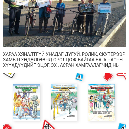
ХАРАА ХЯНАЛТГҮЙ УНАДАГ ДУГУЙ, РОЛИК, СКУТЕРЭЭР
ЗАМЫН ХӨДӨЛГӨӨНД ОРОЛЦОЖ БАЙГАА БАГА НАСНЫ
ХҮҮХДҮҮДИЙГ ЭЦЭГ, ЭХ , АСРАН ХАМГААЛАГЧИД НЬ
ХҮЛЭЭЛГЭН ӨГЧ АЖИЛЛАЖ БАЙНА.