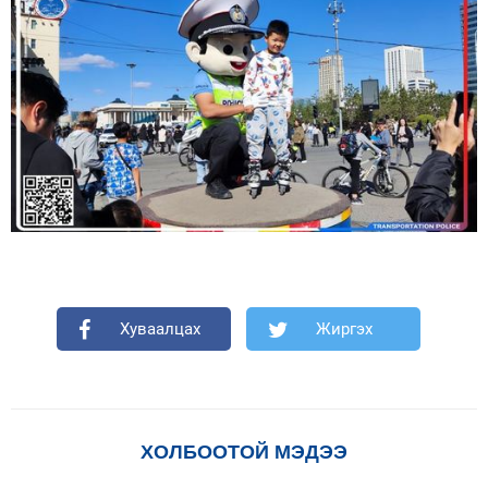
Хуваалцах
Жиргэх
ХОЛБООТОЙ МЭДЭЭ