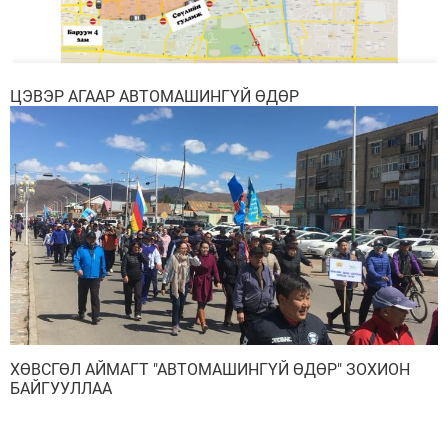
ЦЭВЭР АГААР АВТОМАШИНГҮЙ ӨДӨР
ХӨВСГӨЛ АЙМАГТ "АВТОМАШИНГҮЙ ӨДӨР" ЗОХИОН
БАЙГУУЛЛАА