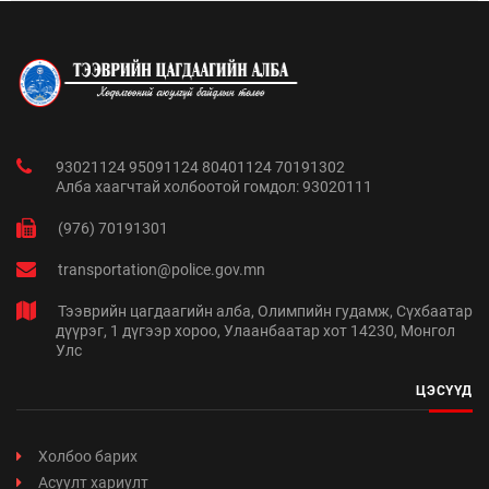
93021124 95091124 80401124 70191302
Алба хаагчтай холбоотой гомдол: 93020111
(976) 70191301
transportation@police.gov.mn
Тээврийн цагдаагийн алба, Олимпийн гудамж, Сүхбаатар
дүүрэг, 1 дүгээр хороо, Улаанбаатар хот 14230, Монгол
Улс
ЦЭСҮҮД
Холбоо барих
Асуулт хариулт