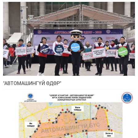
"АВТОМАШИНГҮЙ ӨДӨР"