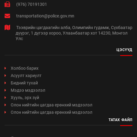
(976) 70191301
transportation@police.gov.mn
Тээврийн цагдаагийн алба, Олимпийн гудамж, Сүхбаатар
дүүрэг, 1 дүгээр хороо, Улаанбаатар хот 14230, Монгол
Улс
ЦЭСҮҮД
Холбоо барих
Асуулт хариулт
Бидний тухай
Мэдээ мэдээлэл
Хууль, эрх зүй
Олон нийтийн цагдаа ерөнхий мэдээлэл
Олон нийтийн цагдаа ерөнхий мэдээлэл
ТАТАХ ФАЙЛ