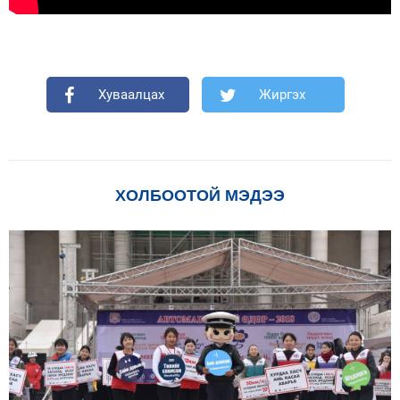
Хуваалцах
Жиргэх
ХОЛБООТОЙ МЭДЭЭ