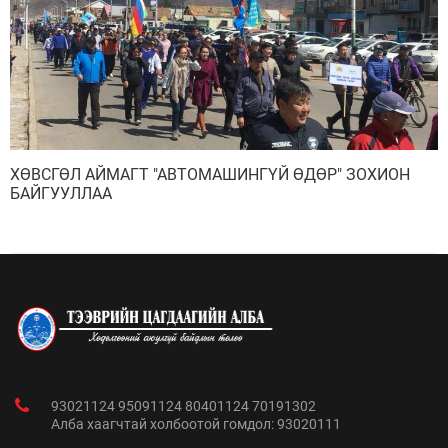
ХӨВСГӨЛ АЙМАГТ "АВТОМАШИНГҮЙ ӨДӨР" ЗОХИОН
БАЙГУУЛЛАА
93021124 95091124 80401124 70191302
Алба хаагчтай холбоотой гомдол: 93020111