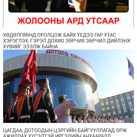
ХӨДӨЛГӨӨНД ОРОЛЦОЖ БАЙХ ҮЕДЭЭ ГАР УТАС
ХЭРЭГЛЭХ, ГЭРЭЛ ДОХИО ЗӨРЧИХ ЗӨРЧИЛ ДИЙЛЭНХ
ХУВИЙГ ЭЗЭЛЖ БАЙНА
ЦАГДАА, ДОТООДЫН ЦЭРГИЙН БАЙГУУЛЛАГАД ОРЖ
АЖИЛЛАХ ХҮСЭЛТЭЙ ИРГЭДИЙН АНХААРАЛД