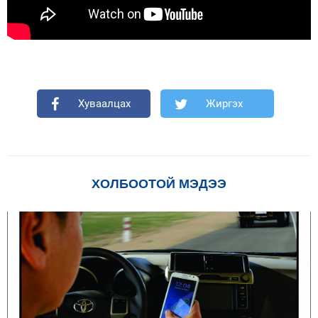
Хуваалцах
Жиргэх
ХОЛБООТОЙ МЭДЭЭ