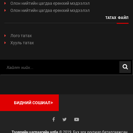
Олон нийтийн цагдаа ерөнхий мэдээлэл
Олон нийтийн цагдаа ерөнхий мэдээлэл
ТАТАХ ФАЙЛ
Лого татах
Хууль татах
БИДНИЙ СОШИАЛ
Тээврийн цагдаагийн алба
© 2019. Бүх эрх хуулиар баталгаажсан.