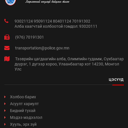
93021124 95091124 80401124 70191302
Алба хаагчтай холбоотой гомдол: 93020111
(976) 70191301
transportation@police.gov.mn
Тээврийн цагдаагийн алба, Олимпийн гудамж, Сүхбаатар
дүүрэг, 1 дүгээр хороо, Улаанбаатар хот 14230, Монгол
Улс
ЦЭСҮҮД
Холбоо барих
Асуулт хариулт
Бидний тухай
Мэдээ мэдээлэл
Хууль, эрх зүй