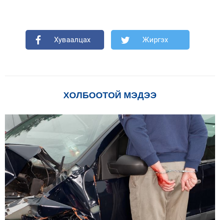
Хуваалцах
Жиргэх
ХОЛБООТОЙ МЭДЭЭ