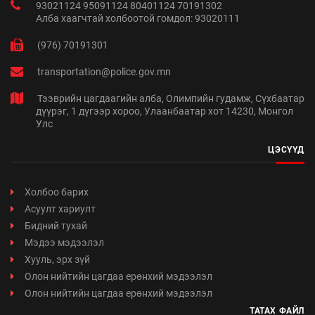
93021124 95091124 80401124 70191302
Алба хаагчтай холбоотой гомдол: 93020111
(976) 70191301
transportation@police.gov.mn
Тээврийн цагдаагийн алба, Олимпийн гудамж, Сүхбаатар
дүүрэг, 1 дүгээр хороо, Улаанбаатар хот 14230, Монгол
Улс
ЦЭСҮҮД
Холбоо барих
Асуулт хариулт
Бидний тухай
Мэдээ мэдээлэл
Хууль, эрх зүй
Олон нийтийн цагдаа ерөнхий мэдээлэл
Олон нийтийн цагдаа ерөнхий мэдээлэл
ТАТАХ ФАЙЛ