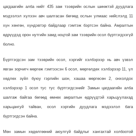
цагдаагийн алба нийт 435 зам тээврийн ослын шинжтэй дуудлага
мэдээлэл хүлээн авч шалгасан бөгөөд ослын улмаас нийслэлд 11
хүн хөнгөн, хүндэвтэр байдлаар гэмтэж бэртсэн байна. Амралтын
өдрүүдэд орон нутгийн замд ноцтой зам тээврийн осол бүртгэгдээгүй
болно.
Бүртгэгдсэн зам тээврийн осол, хэргийг хэлбэрээр нь авч үзвэл
явган зорчигч мөргөж гэмтээсэн 6 осол, мөргөлдөх хэлбэрээр 11, үл
хөдлөх зүйл буюу гэрлийн шон, хашаа мөргөсөн 2, онхолдох
хэлбэрээр 1 осол тус тус бүртгэгдсэнийг Замын цагдаагийн алба
шалгаж байгаа бөгөөд өмнөх амралтын өдрүүдтэй харьцуулахад
харьцангуй тайван, осол хэргийн дуудлага мэдээлэл бага
бүртгэгдсэн байна.
Мөн замын хөдөлгөөний аюулгүй байдлыг хангахтай холбоотой