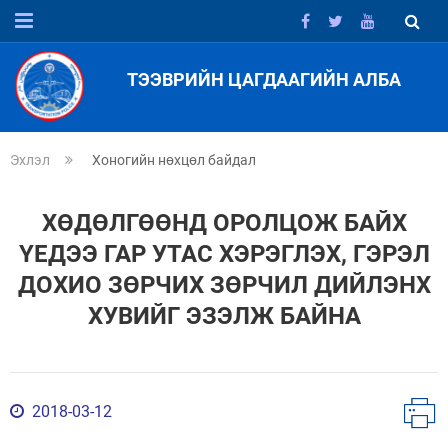
ТЭЭВРИЙН ЦАГДААГИЙН АЛБА
Эхлэл
Хоногийн нөхцөл байдал
ХӨДӨЛГӨӨНД ОРОЛЦОЖ БАЙХ
ҮЕДЭЭ ГАР УТАС ХЭРЭГЛЭХ, ГЭРЭЛ
ДОХИО ЗӨРЧИХ ЗӨРЧИЛ ДИЙЛЭНХ
ХУВИЙГ ЭЗЭЛЖ БАЙНА
2018-03-12