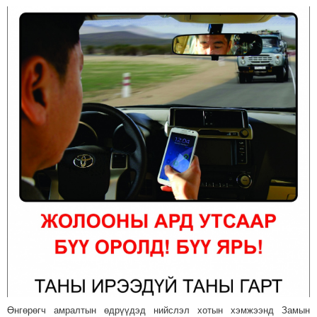
Өнгөрөгч амралтын өдрүүдэд нийслэл хотын хэмжээнд Замын