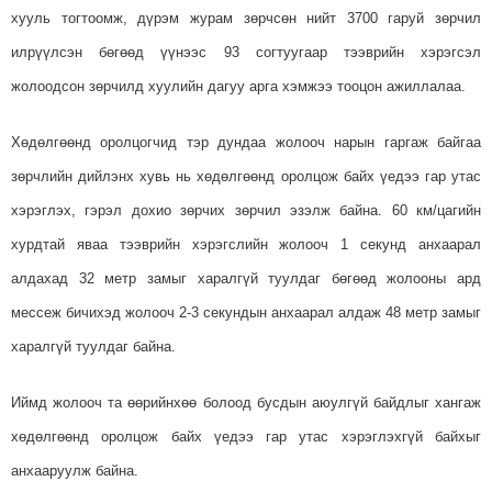
хууль тогтоомж, дүрэм журам зөрчсөн нийт 3700 гаруй зөрчил
илрүүлсэн бөгөөд үүнээс 93 согтуугаар тээврийн хэрэгсэл
жолоодсон зөрчилд хуулийн дагуу арга хэмжээ тооцон ажиллалаа.
Хөдөлгөөнд оролцогчид тэр дундаа жолооч нарын гаргаж байгаа
зөрчлийн дийлэнх хувь нь хөдөлгөөнд оролцож байх үедээ гар утас
хэрэглэх, гэрэл дохио зөрчих зөрчил эзэлж байна. 60 км/цагийн
хурдтай яваа тээврийн хэрэгслийн жолооч 1 секунд анхаарал
алдахад 32 метр замыг харалгүй туулдаг бөгөөд жолооны ард
мессеж бичихэд жолооч 2-3 секундын анхаарал алдаж 48 метр замыг
харалгүй туулдаг байна.
Иймд жолооч та өөрийнхөө болоод бусдын аюулгүй байдлыг хангаж
хөдөлгөөнд оролцож байх үедээ гар утас хэрэглэхгүй байхыг
анхааруулж байна.