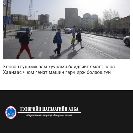
Хоосон гудамж зам хуурамч байдгийг ямагт сана-
Хаанаас ч юм гэнэт машин гарч ирж болзошгүй