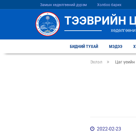
Замын хөдөлгөөний дүрэм
Холбоо барих
ТЭЭВРИЙН 
ХӨДӨЛГӨӨНИ
БИДНИЙ ТУХАЙ
МЭДЭЭ
Х
Эхлэл
Цаг үеийн
2022-02-23