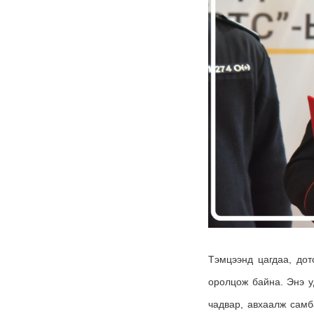
Тэмцээнд цагдаа, дот
оролцож байна. Энэ у
чадвар, авхаалж самб