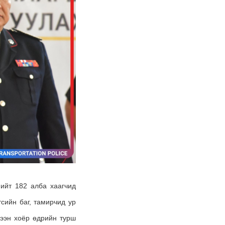
нийт 182 алба хаагчид
сийн баг, тамирчид ур
цээн хоёр өдрийн турш