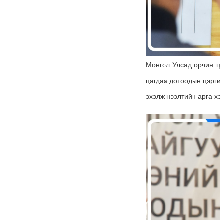
Монгол Улсад орчин ц
цагдаа дотоодын цэрги
эхэлж нээлтийн арга х