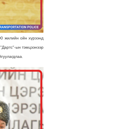
00 жилийн ойн хүрээнд
 "Дартс"-ын тэмцээнээр
йгуулагдлаа.