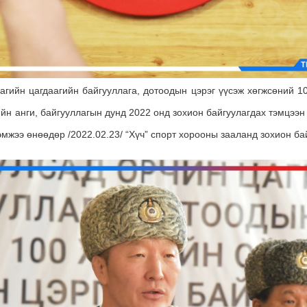
агийн цагдаагийн байгууллага, дотоодын цэрэг үүсэж хөгжсөний 1
йн анги, байгууллагын дунд 2022 онд зохион байгуулагдах тэмцээн
эмжээ өнөөдөр /2022.02.23/ “Хүч” спорт хорооны зааланд зохион ба