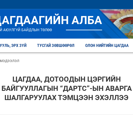
ЦАГДААГИЙН АЛБА
Й АЮУЛГҮЙ БАЙДЛЫН ТӨЛӨӨ
УУЛЬ, ЭРХ ЗҮЙ
ТУСГАЙ ЗӨВШӨӨРӨЛ
ОЛОН НИЙТИЙН ЦАГДАА
 мэдээлэл
ЦАГДАА, ДОТООДЫН ЦЭРГИЙН
БАЙГУУЛЛАГЫН “ДАРТС”-ЫН АВАРГА
ШАЛГАРУУЛАХ ТЭМЦЭЭН ЭХЭЛЛЭЭ