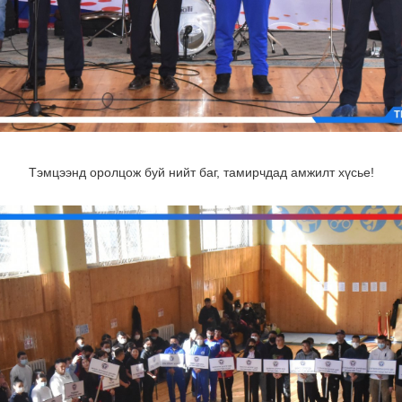
Тэмцээнд оролцож буй нийт баг, тамирчдад амжилт хүсье!