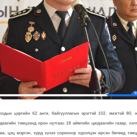
оодын цэргийн 62 анги, байгууллагын эрэгтэй 102, эмэгтэй 80, 
даагийн тэмцээнд орон нутгаас 18 аймгийн цагдаагийн газар, хэлт
аа, цэц мэргэн, хурд хүчээ сорихоор хүрэлцэн ирсэн бөгөөд тэм