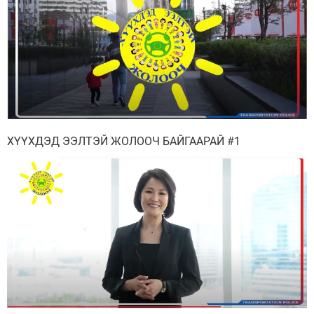
ХҮҮХДЭД ЭЭЛТЭЙ ЖОЛООЧ БАЙГААРАЙ #1