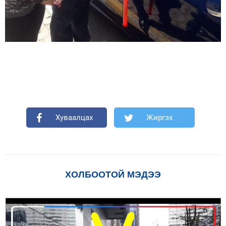
Хуваалцах
Жиргэх
ХОЛБООТОЙ МЭДЭЭ