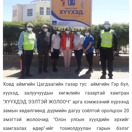
Ховд аймгийн Цагдаагийн газар тус аймгийн Гэр бүл,
хүүхэд, залуучуудын хөгжлийн газартай хамтран
"ХҮҮХДЭД ЭЭЛТЭЙ ЖОЛООЧ" арга хэмжээний хүрээнд
замын хөдөлгөөнд дүрмийн дагуу соёлтой оролцсон 20
эмэгтэй жолоочид "Олон улсын хүүхдийн эрхийг
хамгаалах өдөр"-ийг тохиолдуулан гарын бэлэг