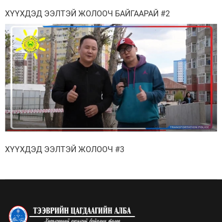
ХҮҮХДЭД ЭЭЛТЭЙ ЖОЛООЧ БАЙГААРАЙ #2
ХҮҮХДЭД ЭЭЛТЭЙ ЖОЛООЧ #3