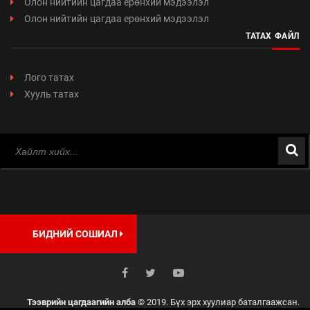
Олон нийтийн цагдаа ерөнхий мэдээлэл
Олон нийтийн цагдаа ерөнхий мэдээлэл
ТАТАХ ФАЙЛ
Лого татах
Хууль татах
БИДНИЙ СОШИАЛ
Тээврийн цагдаагийн алба
© 2019. Бүх эрх хуулиар баталгаажсан.