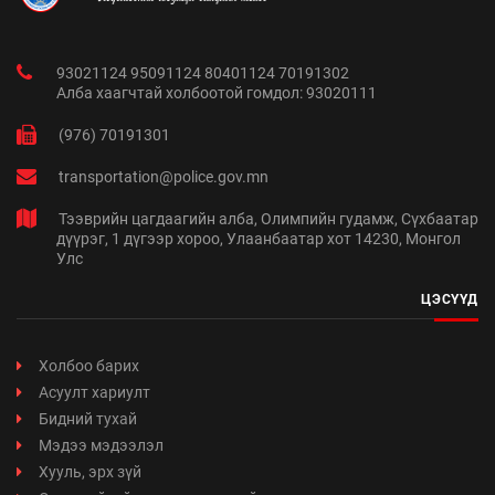
93021124 95091124 80401124 70191302
Алба хаагчтай холбоотой гомдол: 93020111
(976) 70191301
transportation@police.gov.mn
Тээврийн цагдаагийн алба, Олимпийн гудамж, Сүхбаатар
дүүрэг, 1 дүгээр хороо, Улаанбаатар хот 14230, Монгол
Улс
ЦЭСҮҮД
Холбоо барих
Асуулт хариулт
Бидний тухай
Мэдээ мэдээлэл
Хууль, эрх зүй