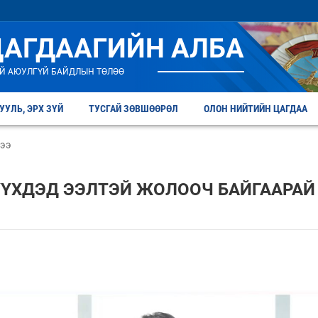
ЦАГДААГИЙН АЛБА
Й АЮУЛГҮЙ БАЙДЛЫН ТӨЛӨӨ
УУЛЬ, ЭРХ ЗҮЙ
ТУСГАЙ ЗӨВШӨӨРӨЛ
ОЛОН НИЙТИЙН ЦАГДАА
дээ
ҮҮХДЭД ЭЭЛТЭЙ ЖОЛООЧ БАЙГААРАЙ 