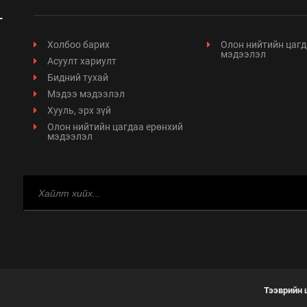
Холбоо барих
Олон нийтийн цагд
мэдээлэл
Асуулт хариулт
Бидний тухай
Мэдээ мэдээлэл
Хууль, эрх зүй
Олон нийтийн цагдаа ерөнхий
мэдээлэл
Тээврийн 