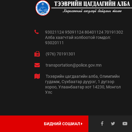
93021124 95091124 80401124 70191302
Алба хаагчтай холбоотой гомдол:
93020111
(976) 70191301
transportation@police.gov.mn
Тээврийн цагдаагийн алба, Олимпийн
гудамж, Сүхбаатар дүүрэг, 1 дүгээр
хороо, Улаанбаатар хот 14230, Монгол
Улс
БИДНИЙ СОШИАЛ