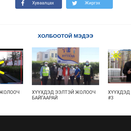
Хуваалцах
Жиргэх
ХОЛБООТОЙ МЭДЭЭ
 ЖОЛООЧ
ХҮҮХДЭД ЭЭЛТЭЙ ЖОЛООЧ
ХҮҮХДЭД
БАЙГААРАЙ
#3