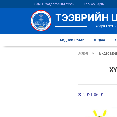
Замын хөдөлгөөний дүрэм
Холбоо барих
ТЭЭВРИЙН 
ХӨДӨЛГӨӨНИ
БИДНИЙ ТУХАЙ
МЭДЭЭ
Х
Эхлэл
Видео мэ
Х
2021-06-01