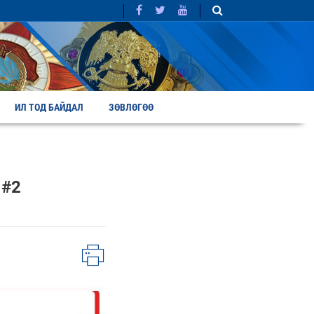
ИЛ ТОД БАЙДАЛ
ЗӨВЛӨГӨӨ
#2