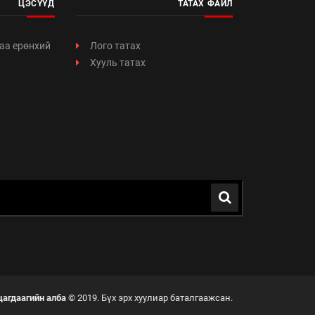
ЦЭСҮҮД
ТАТАХ ФАЙЛ
аа ерөнхий
Лого татах
Хууль татах
цагдаагийн алба
© 2019. Бүх эрх хуулиар баталгаажсан.