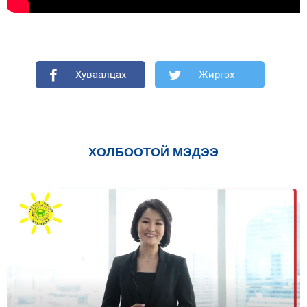
Хуваалцах
Жиргэх
ХОЛБООТОЙ МЭДЭЭ