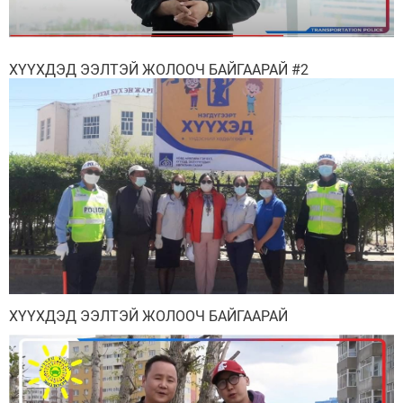
ХҮҮХДЭД ЭЭЛТЭЙ ЖОЛООЧ БАЙГААРАЙ #2
ХҮҮХДЭД ЭЭЛТЭЙ ЖОЛООЧ БАЙГААРАЙ