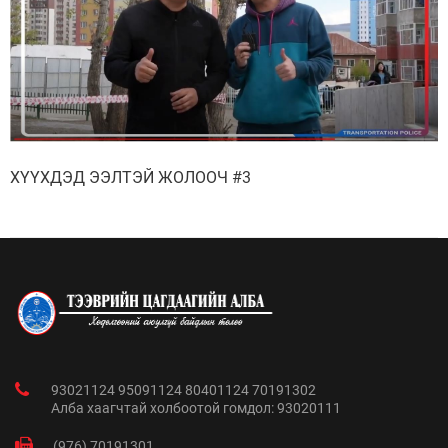
ХҮҮХДЭД ЭЭЛТЭЙ ЖОЛООЧ #3
93021124 95091124 80401124 70191302
Алба хаагчтай холбоотой гомдол: 93020111
(976) 70191301