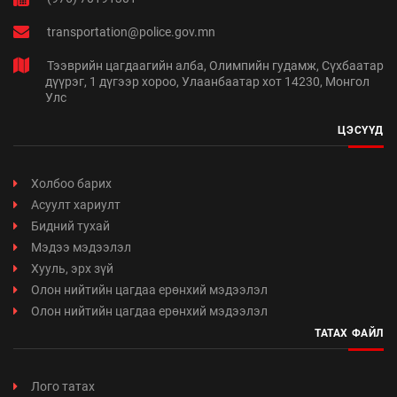
transportation@police.gov.mn
Тээврийн цагдаагийн алба, Олимпийн гудамж, Сүхбаатар
дүүрэг, 1 дүгээр хороо, Улаанбаатар хот 14230, Монгол
Улс
ЦЭСҮҮД
Холбоо барих
Асуулт хариулт
Бидний тухай
Мэдээ мэдээлэл
Хууль, эрх зүй
Олон нийтийн цагдаа ерөнхий мэдээлэл
Олон нийтийн цагдаа ерөнхий мэдээлэл
ТАТАХ ФАЙЛ
Лого татах