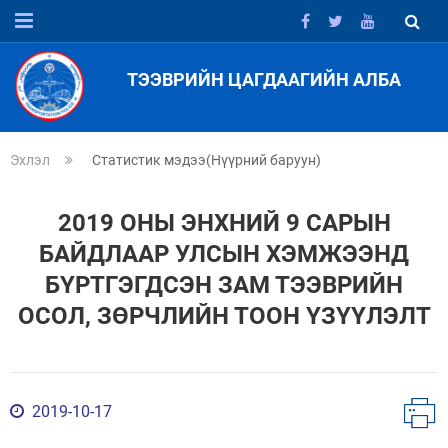
ТЭЭВРИЙН ЦАГДААГИЙН АЛБА
Эхлэл
Статистик мэдээ(Нүүрний баруун)
2019 ОНЫ ЭНХНИЙ 9 САРЫН
БАЙДЛААР УЛСЫН ХЭМЖЭЭНД
БҮРТГЭГДСЭН ЗАМ ТЭЭВРИЙН
ОСОЛ, ЗӨРЧЛИЙН ТООН ҮЗҮҮЛЭЛТ
2019-10-17