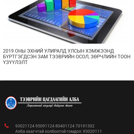
2019 ОНЫ ЭХНИЙ УЛИРАЛД УЛСЫН ХЭМЖЭЭНД
БҮРТГЭГДСЭН ЗАМ ТЭЭВРИЙН ОСОЛ, ЗӨРЧЛИЙН ТООН
ҮЗҮҮЛЭЛТ
93021124 95091124 80401124 70191302
Алба хаагчтай холбоотой гомдол: 93020111