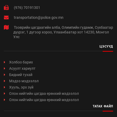
(976) 70191301
transportation@police.gov.mn
Тээврийн цагдаагийн алба, Олимпийн гудамж, Сүхбаатар
дүүрэг, 1 дүгээр хороо, Улаанбаатар хот 14230, Монгол
Улс
ЦЭСҮҮД
Холбоо барих
Асуулт хариулт
Бидний тухай
Мэдээ мэдээлэл
Хууль, эрх зүй
Олон нийтийн цагдаа ерөнхий мэдээлэл
Олон нийтийн цагдаа ерөнхий мэдээлэл
ТАТАХ ФАЙЛ