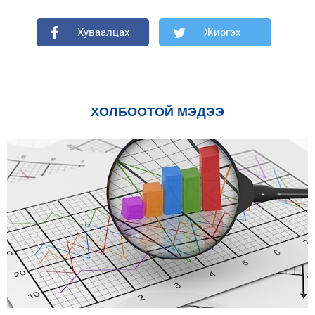
Хуваалцах
Жиргэх
ХОЛБООТОЙ МЭДЭЭ