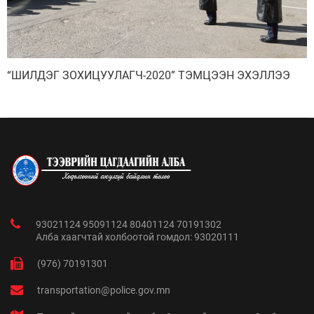
“ШИЛДЭГ ЗОХИЦУУЛАГЧ-2020” ТЭМЦЭЭН ЭХЭЛЛЭЭ
93021124 95091124 80401124 70191302
Алба хаагчтай холбоотой гомдол: 93020111
(976) 70191301
transportation@police.gov.mn