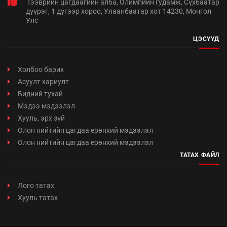
Тээврийн цагдаагийн алба, Олимпийн гудамж, Сүхбаатар
дүүрэг, 1 дүгээр хороо, Улаанбаатар хот 14230, Монгол
Улс
ЦЭСҮҮД
Холбоо барих
Асуулт хариулт
Бидний тухай
Мэдээ мэдээлэл
Хууль, эрх зүй
Олон нийтийн цагдаа ерөнхий мэдээлэл
Олон нийтийн цагдаа ерөнхий мэдээлэл
ТАТАХ ФАЙЛ
Лого татах
Хууль татах