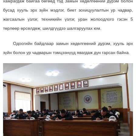
хамрагдаж байгаа бөгөөд тэд Замын хөдөлгөөний дүрэм болон
бусад хууль эрх зүйн мэдлэг, биет зохицуулалтын ур чадвар,
жагсаалын үзлэг, техникийн үзлэг, уран жолоодлого гэсэн 5
төрлөөр өрсөлдөж, шилдгүүдээ шалгаруулах юм.
Одоогийн байдлаар замын хөдөлгөөний дүрэм, хууль эрх
зүйн болон ур чадварын тэмцээнүүд явагдаж дүн гарсан байна.