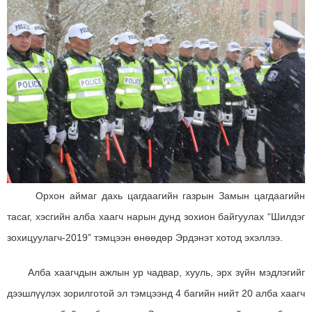
Орхон аймаг дахь цагдаагийн газрын Замын цагдаагийн
тасаг, хэсгийн алба хаагч нарын дунд зохион байгуулах “Шилдэг
зохицуулагч-2019” тэмцээн өнөөдөр Эрдэнэт хотод эхэллээ.
Алба хаагчдын ажлын ур чадвар, хууль, эрх зүйн мэдлэгийг
дээшлүүлэх зорилготой эл тэмцээнд 4 багийн нийт 20 алба хаагч