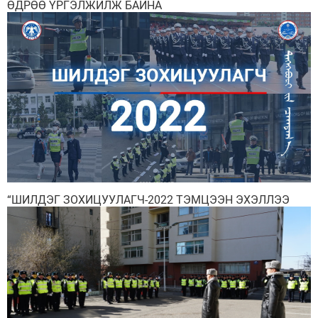
ӨДРӨӨ ҮРГЭЛЖИЛЖ БАЙНА
“ШИЛДЭГ ЗОХИЦУУЛАГЧ-2022 ТЭМЦЭЭН ЭХЭЛЛЭЭ