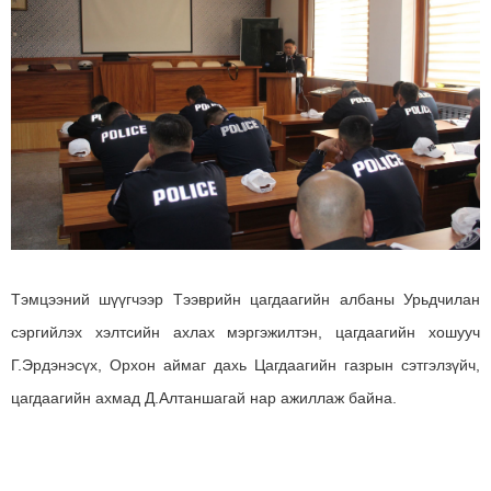
Тэмцээний шүүгчээр Тээврийн цагдаагийн албаны Урьдчилан
сэргийлэх хэлтсийн ахлах мэргэжилтэн, цагдаагийн хошууч
Г.Эрдэнэсүх, Орхон аймаг дахь Цагдаагийн газрын сэтгэлзүйч,
цагдаагийн ахмад Д.Алтаншагай нар ажиллаж байна.