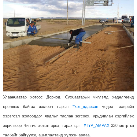
Улаанбаатар хотоос Дорнод, Сүхбаатарын чиглэлд хөдөлгөөнд
оролцож байгаа жолооч нарын
#
хэт_ядарсан
үедээ тээврийн
хэрэгсэл жолооддог явдлыг таслан зогсоох, урьдчилан сэргийлэх
зорилгоор Чингис хотын орох, гарах цэгт
#
ТҮР_АМРАХ
330 метр кв
талбайг байгуулж, ашиглалтанд хүлээн авлаа.