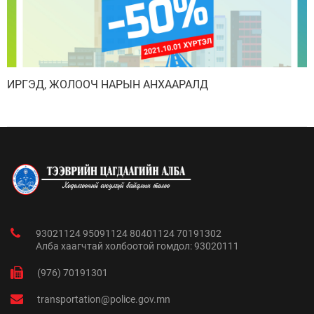
ИРГЭД, ЖОЛООЧ НАРЫН АНХААРАЛД
93021124 95091124 80401124 70191302
Алба хаагчтай холбоотой гомдол: 93020111
(976) 70191301
transportation@police.gov.mn