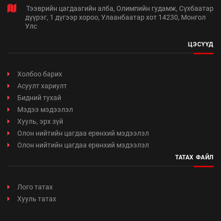
Тээврийн цагдаагийн алба, Олимпийн гудамж, Сүхбаатар
дүүрэг, 1 дүгээр хороо, Улаанбаатар хот 14230, Монгол
Улс
ЦЭСҮҮД
Холбоо барих
Асуулт хариулт
Бидний тухай
Мэдээ мэдээлэл
Хууль, эрх зүй
Олон нийтийн цагдаа ерөнхий мэдээлэл
Олон нийтийн цагдаа ерөнхий мэдээлэл
ТАТАХ ФАЙЛ
Лого татах
Хууль татах