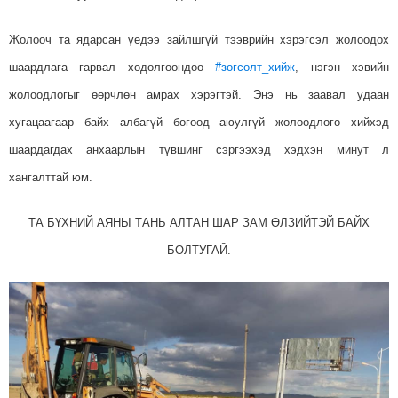
Жолооч та ядарсан үедээ зайлшгүй тээврийн хэрэгсэл жолоодох
шаардлага гарвал хөдөлгөөндөө
#
зогсолт_хийж
, нэгэн хэвийн
жолоодлогыг өөрчлөн амра
х хэрэгтэй. Энэ нь заавал удаан
хугацаагаар байх албагүй бөгөөд аюулгүй жолоодлого хийхэд
шаардагдах анхаарлын түвшинг сэргээхэд хэдхэн минут л
хангалттай юм.
ТА БҮХНИЙ АЯНЫ ТАНЬ АЛТАН ШАР ЗАМ ӨЛЗИЙТЭЙ БАЙХ
БОЛТУГАЙ.