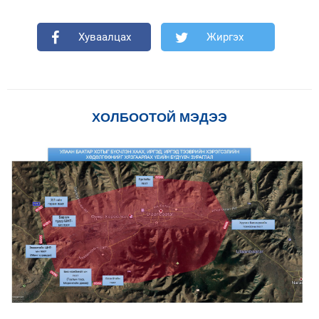
Хуваалцах
Жиргэх
ХОЛБООТОЙ МЭДЭЭ