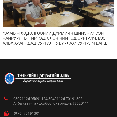
“ЗАМЫН ХӨДӨЛГӨӨНИЙ ДҮРМИЙН ШИНЭЧИЛСЭН
НАЙРУУЛГЫГ ИРГЭД, ОЛОН НИЙТЭД СУРТАЛЧЛАХ,
АЛБА ХААГЧДАД СУРГАЛТ ЯВУУЛАХ” СУРГАГЧ БАГШ
НАРЫН СУРГАЛТ БОЛЛОО
93021124 95091124 80401124 70191302
Алба хаагчтай холбоотой гомдол: 93020111
(976) 70191301