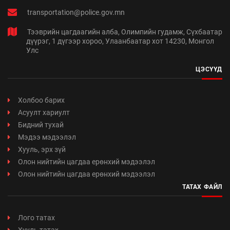
transportation@police.gov.mn
Тээврийн цагдаагийн алба, Олимпийн гудамж, Сүхбаатар
дүүрэг, 1 дүгээр хороо, Улаанбаатар хот 14230, Монгол
Улс
ЦЭСҮҮД
Холбоо барих
Асуулт хариулт
Бидний тухай
Мэдээ мэдээлэл
Хууль, эрх зүй
Олон нийтийн цагдаа ерөнхий мэдээлэл
Олон нийтийн цагдаа ерөнхий мэдээлэл
ТАТАХ ФАЙЛ
Лого татах
Хууль татах