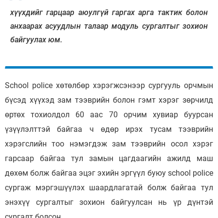
хүүхдийг гарцаар аюулгүй гаргах арга тактик болон
анхаарах асуудлын талаар модуль сургалтыг зохион
байгуулах юм.
School police хөтөлбөр хэрэгжсэнээр сургууль орчмын
бүсэд хүүхэд зам тээврийн болон гэмт хэрэг зөрчилд
өртөх тохиолдол 60 аас 70 орчим хувиар буурсан
үзүүлэлттэй байгаа ч өдөр ирэх тусам тээврийн
хэрэгслийн тоо нэмэгдэж зам тээврийн осол хэрэг
гарсаар байгаа тул замын цагдаагийн ажилд маш
дөхөм болж байгаа эцэг эхийн эргүүл буюу school police
сургаж мэргэшүүлэх шаардлагатай болж байгаа тул
энэхүү сургалтыг зохион байгуулсан нь үр дүнтэй
сургалт болсон.