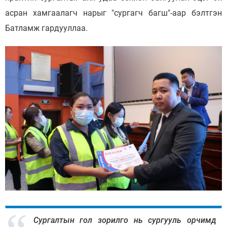
асран хамгаалагч нарыг "сургагч багш"-аар бэлтгэн
Батламж гардууллаа.
Сургалтын гол зорилго нь сургууль орчимд