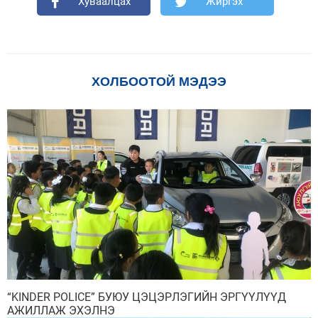
Хуваалцах
Жиргэх
ХОЛБООТОЙ МЭДЭЭ
“KINDER POLICE” БУЮУ ЦЭЦЭРЛЭГИЙН ЭРГҮҮЛҮҮД
АЖИЛЛАЖ ЭХЭЛНЭ