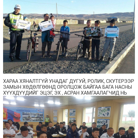
ХАРАА ХЯНАЛТГҮЙ УНАДАГ ДУГУЙ, РОЛИК, СКУТЕРЭЭР
ЗАМЫН ХӨДӨЛГӨӨНД ОРОЛЦОЖ БАЙГАА БАГА НАСНЫ
ХҮҮХДҮҮДИЙГ ЭЦЭГ, ЭХ , АСРАН ХАМГААЛАГЧИД НЬ
ХҮЛЭЭЛГЭН ӨГЧ АЖИЛЛАЖ БАЙНА.