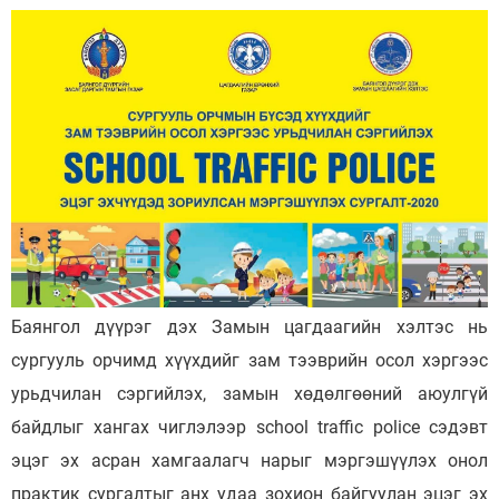
Баянгол дүүрэг дэх Замын цагдаагийн хэлтэс нь
сургууль орчимд хүүхдийг зам тээврийн осол хэргээс
урьдчилан сэргийлэх, замын хөдөлгөөний аюулгүй
байдлыг хангах чиглэлээр school traffic police сэдэвт
эцэг эх асран хамгаалагч нарыг мэргэшүүлэх онол
практик сургалтыг анх удаа зохион байгуулан эцэг эх