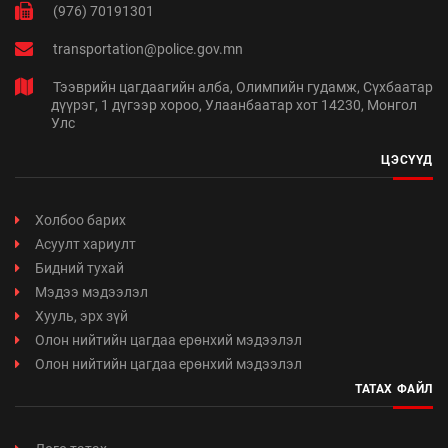
(976) 70191301
transportation@police.gov.mn
Тээврийн цагдаагийн алба, Олимпийн гудамж, Сүхбаатар
дүүрэг, 1 дүгээр хороо, Улаанбаатар хот 14230, Монгол
Улс
ЦЭСҮҮД
Холбоо барих
Асуулт хариулт
Бидний тухай
Мэдээ мэдээлэл
Хууль, эрх зүй
Олон нийтийн цагдаа ерөнхий мэдээлэл
Олон нийтийн цагдаа ерөнхий мэдээлэл
ТАТАХ ФАЙЛ