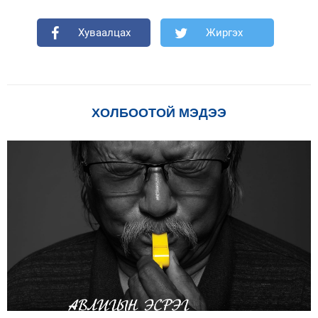
Хуваалцах
Жиргэх
ХОЛБООТОЙ МЭДЭЭ