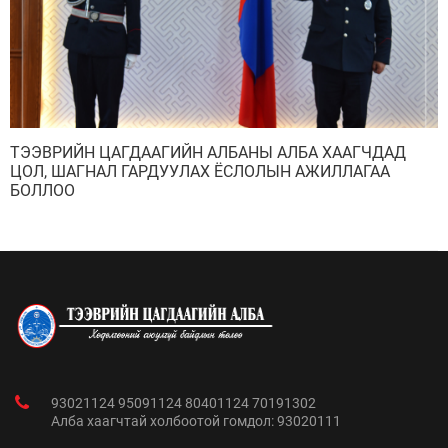
ТЭЭВРИЙН ЦАГДААГИЙН АЛБАНЫ АЛБА ХААГЧДАД
ЦОЛ, ШАГНАЛ ГАРДУУЛАХ ЁСЛОЛЫН АЖИЛЛАГАА
БОЛЛОО
93021124 95091124 80401124 70191302
Алба хаагчтай холбоотой гомдол: 93020111