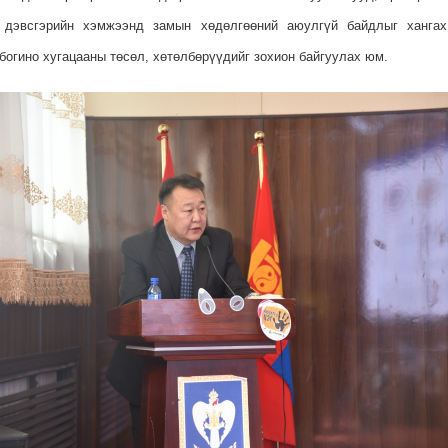
г дэвсгэрийн хэмжээнд замын хөдөлгөөний аюулгүй байдлыг хангах
 богино хугацааны төсөл, хөтөлбөрүүдийг зохион байгуулах юм.