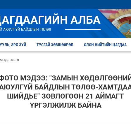
ЦАГДААГИЙН АЛБА
Й АЮУЛГҮЙ БАЙДЛЫН ТӨЛӨӨ
УУЛЬ, ЭРХ ЗҮЙ
ТУСГАЙ ЗӨВШӨӨРӨЛ
ОЛОН НИЙТИЙН ЦАГДАА
 мэдээлэл
ФОТО МЭДЭЭ: "ЗАМЫН ХӨДӨЛГӨӨНИ
АЮУЛГҮЙ БАЙДЛЫН ТӨЛӨӨ-ХАМТДА
ШИЙДЬЕ" ЗӨВЛӨГӨӨН 21 АЙМАГТ
ҮРГЭЛЖИЛЖ БАЙНА