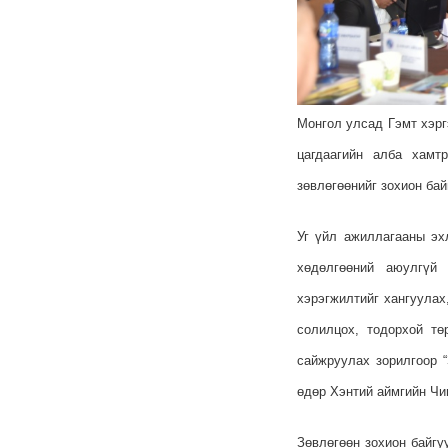
Монгол улсад Гэмт хэрг
цагдаагийн алба хамт
зөвлөгөөнийг зохион бай
Уг үйл ажиллагааны эх
хөдөлгөөний аюулгүй
б
хэрэгжилтийг хангуулах
солилцох, тодорхой тө
сайжруулах зорилгоор 
өдөр Хэнтий аймгийн Чи
Зөвлөгөөн зохион байгу