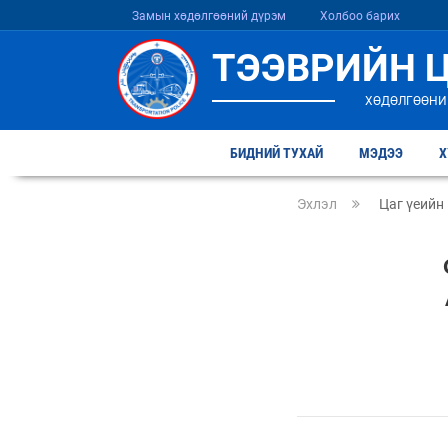
Замын хөдөлгөөний дүрэм
Холбоо барих
ТЭЭВРИЙН 
ХӨДӨЛГӨӨНИ
БИДНИЙ ТУХАЙ
МЭДЭЭ
Х
Эхлэл
Цаг үеийн