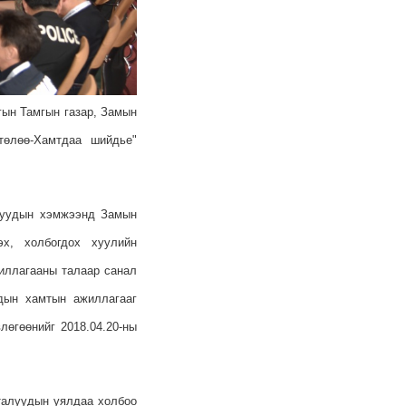
гын Тамгын газар, Замын
төлөө-Хамтдаа шийдье"
мгуудын хэмжээнд Замын
х, холбогдох хуулийн
жиллагааны талаар санал
удын хамтын ажиллагааг
өгөөнийг 2018.04.20-ны
 талуудын уялдаа холбоо