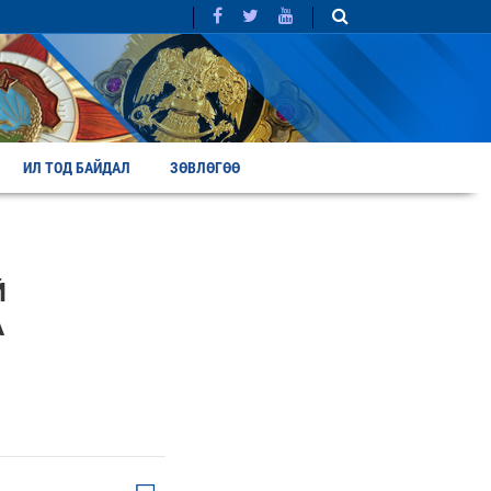
ИЛ ТОД БАЙДАЛ
ЗӨВЛӨГӨӨ
Й
А