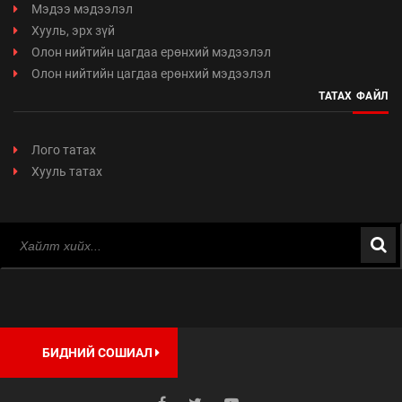
Мэдээ мэдээлэл
Хууль, эрх зүй
Олон нийтийн цагдаа ерөнхий мэдээлэл
Олон нийтийн цагдаа ерөнхий мэдээлэл
ТАТАХ ФАЙЛ
Лого татах
Хууль татах
БИДНИЙ СОШИАЛ