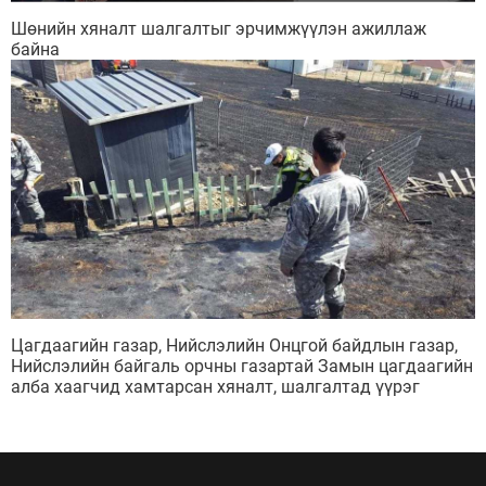
Шөнийн хяналт шалгалтыг эрчимжүүлэн ажиллаж
байна
Цагдаагийн газар, Нийслэлийн Онцгой байдлын газар,
Нийслэлийн байгаль орчны газартай Замын цагдаагийн
алба хаагчид хамтарсан хяналт, шалгалтад үүрэг
гүйцэтгэн ажиллаж байна