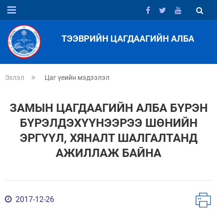
ТЭЭВРИЙН ЦАГДААГИЙН АЛБА
Эхлэл
Цаг үеийн мэдээлэл
ЗАМЫН ЦАГДААГИЙН АЛБА БҮРЭН
БҮРЭЛДЭХҮҮНЭЭРЭЭ ШӨНИЙН
ЭРГҮҮЛ, ХЯНАЛТ ШАЛГАЛТАНД
АЖИЛЛАЖ БАЙНА
2017-12-26