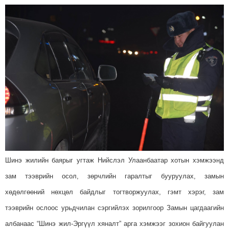
Шинэ жилийн баярыг угтаж Нийслэл Улаанбаатар хотын хэмжээнд
зам тээврийн осол, зөрчлийн гаралтыг бууруулах, замын
хөдөлгөөний нөхцөл байдлыг тогтворжуулах, гэмт хэрэг, зам
тээврийн ослоос урьдчилан сэргийлэх зорилгоор Замын цагдаагийн
албанаас “Шинэ жил-Эргүүл хяналт” арга хэмжээг зохион байгуулан