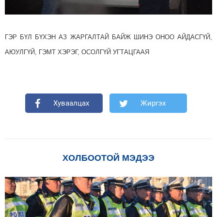
ГЭР БҮЛ БҮХЭН АЗ ЖАРГАЛТАЙ БАЙЖ ШИНЭ ОНОО АЙДАСГҮЙ,
АЮУЛГҮЙ, ГЭМТ ХЭРЭГ, ОСОЛГҮЙ УГТАЦГААЯ
Хуваалцах
Жиргэх
ХОЛБООТОЙ МЭДЭЭ