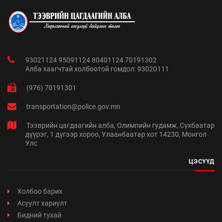
93021124 95091124 80401124 70191302
Алба хаагчтай холбоотой гомдол: 93020111
(976) 70191301
transportation@police.gov.mn
Тээврийн цагдаагийн алба, Олимпийн гудамж, Сүхбаатар
дүүрэг, 1 дүгээр хороо, Улаанбаатар хот 14230, Монгол
Улс
ЦЭСҮҮД
Холбоо барих
Асуулт хариулт
Бидний тухай