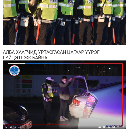
АЛБА ХААГЧИД УРТАСГАСАН ЦАГААР ҮҮРЭГ
ГҮЙЦЭТГЭЖ БАЙНА