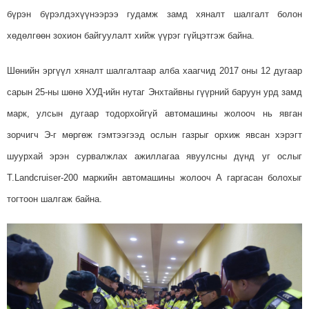
бүрэн бүрэлдэхүүнээрээ гудамж замд хяналт шалгалт болон
хөдөлгөөн зохион байгуулалт хийж
үүрэг гүйцэтгэж байна.
Шөнийн эргүүл хяналт шалгалтаар алба хаагчид 2017 оны 12 дугаар
сарын 25-ны шөнө ХУД-ийн нутаг Энхтайвны гүүрний баруун урд замд
марк, улсын дугаар тодорхойгүй автомашины жолооч нь явган
зорчигч Э-г мөргөж гэмтээгээд ослын газрыг орхиж явсан хэрэгт
шуурхай эрэн сурвалжлах ажиллагаа явуулсны дүнд уг ослыг
T.Landcruiser-200 маркийн автомашины жолооч А гаргасан болохыг
тогтоон шалгаж байна.