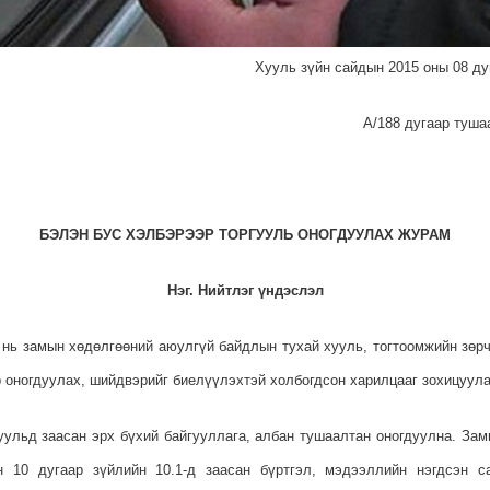
Хууль зүйн сайдын 2015 оны 08 ду
А/188 дугаар туша
БЭЛЭН БУС ХЭЛБЭРЭЭР ТОРГУУЛЬ ОНОГДУУЛАХ ЖУРАМ
Нэг. Нийтлэг үндэслэл
 нь замын хөдөлгөөний аюулгүй байдлын тухай хууль, тогтоомжийн зөр
р оногдуулах, шийдвэрийг биелүүлэхтэй холбогдсон харилцааг зохицуул
хуульд заасан эрх бүхий байгууллага, албан тушаалтан оногдуулна. За
 10 дугаар зүйлийн 10.1-д заасан бүртгэл, мэдээллийн нэгдсэн с