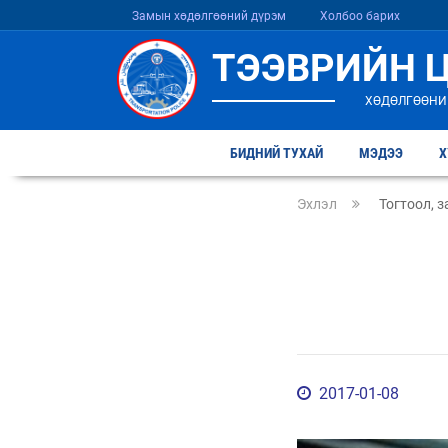
Замын хөдөлгөөний дүрэм
Холбоо барих
ТЭЭВРИЙН 
ХӨДӨЛГӨӨНИ
БИДНИЙ ТУХАЙ
МЭДЭЭ
Х
Эхлэл
Тогтоол, 
2017-01-08