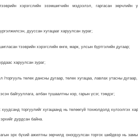
 тээврийн хэрэгслийн эзэмшигчийн мэдээлэл, гаргасан зөрчлийн у
 үргэлжилсэн, дууссан хугацааг харуулсан зураг;
шигласан тээврийн хэрэгслийн өнгө, марк, улсын бүртгэлийн дугаар;
урдаас харуулсан зураг;
л /торгууль төлөх дансны дугаар, төлөх хугацаа, лавлах утасны дугаар, 
эсэн байгууллага, албан тушаалтны нэр, гарын үсэг, тэмдэг;
х хуудсанд торгуулийг хугацаанд нь төлөөгүй тохиолдолд хүлээлгэх хар
 эрхийг дурдсан байна.
лагын эрх бүхий ажилтны зөрчилд оногдуулсан торгох шийдвэр нь зам