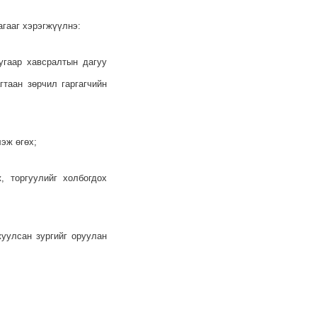
гааг хэрэгжүүлнэ:
угаар хавсралтын дагуу
таан зөрчил гаргагчийн
эж өгөх;
, торгуулийг холбогдох
жуулсан зургийг оруулан