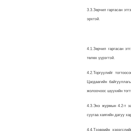
3.3.Зөрчил гаргасан этг
эрхтэй.
4.1.Зөрчил гаргасан эт
төлөх үүрэгтэй.
4.2.Торгуулийг тогтоо
Цагдаагийн байгууллаг
жолоочоос шүүхийн тогт
4.3.Энэ журмын 4.2-т 
суугаа хаягийн дагуу х
4.4.Тээврийн хэрэгсли