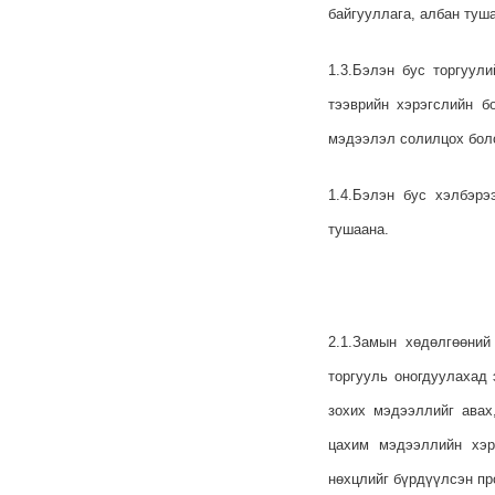
байгууллага, албан туш
1.3.Бэлэн бус торгуул
тээврийн хэрэгслийн б
мэдээлэл солилцох боло
1.4.Бэлэн бус хэлбэрэ
тушаана.
2.1.Замын хөдөлгөөний
торгууль оногдуулахад 
зохих мэдээллийг авах
цахим мэдээллийн хэрэ
нөхцлийг бүрдүүлсэн пр