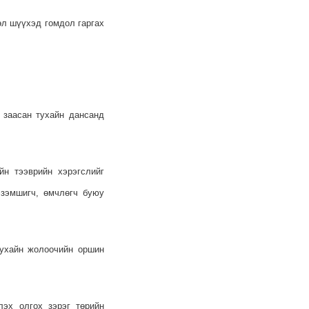
вөл шүүхэд гомдол гаргах
д заасан тухайн дансанд
йн тээврийн хэрэгслийг
эзэмшигч, өмчлөгч буюу
тухайн жолоочийн оршин
лэх олгох зэрэг төрийн