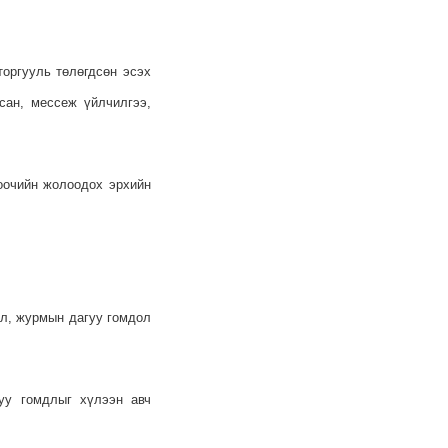
торгууль төлөгдсөн эсэх
сан, мессеж үйлчилгээ,
оочийн жолоодох эрхийн
эл, журмын дагуу гомдол
гуу гомдлыг хүлээн авч