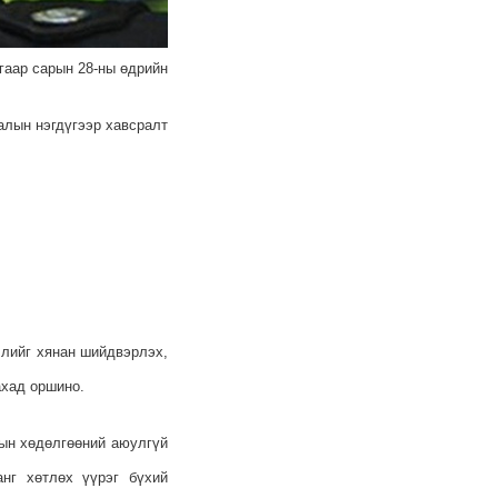
гаар сарын 28-ны өдрийн
алын нэгдүгээр хавсралт
члийг хянан шийдвэрлэх,
ахад оршино.
мын хөдөлгөөний аюулгүй
анг хөтлөх үүрэг бүхий