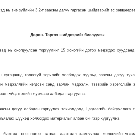
ээд нь энэ зүйлийн 3.2-т заасны дагуу гаргасан шийдвэрийг эс зөвшөөр
Дөрөв. Торгох шийдвэрийг биелүүлэх
гээд нь оногдуулсан торгуулийг 15 хоногийн дотор мэдэгдэх хуудсан
сон хугацаанд төлөөгүй зөрчлийг холбогдох хуульд заасны дагуу туха
ын мэдээллийн нэгдсэн санд зарлан мэдээлж, тээврийн хэрэгслийн 
оол гүйцэтгэлийн журмаар албадан гаргуулна.
заасны дагуу албадан гаргуулах тохиолдолд Цагдаагийн байгууллага 
аръяалах шүүхэд холбогдох материалыг албан бичгээр хүргүүлнэ.
йг бүртгэх, оношлогоо, татвар, даатгалд хамруулах, жолоочийн үнэм