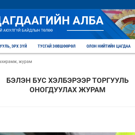
ЦАГДААГИЙН АЛБА
Й АЮУЛГҮЙ БАЙДЛЫН ТӨЛӨӨ
УУЛЬ, ЭРХ ЗҮЙ
ТУСГАЙ ЗӨВШӨӨРӨЛ
ОЛОН НИЙТИЙН ЦАГДАА
захирамж, журам
БЭЛЭН БУС ХЭЛБЭРЭЭР ТОРГУУЛЬ
ОНОГДУУЛАХ ЖУРАМ