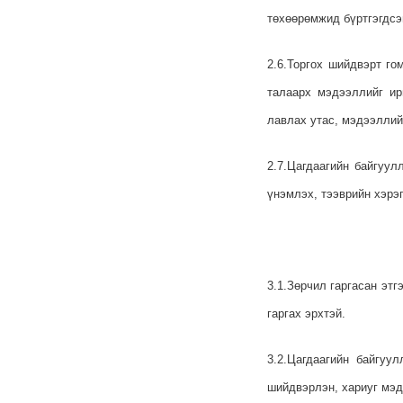
төхөөрөмжид бүртгэгдсэ
2.6.Торгох шийдвэрт го
талаарх мэдээллийг ир
лавлах утас, мэдээллий
2.7.Цагдаагийн байгуу
үнэмлэх, тээврийн хэрэг
3.1.Зөрчил гаргасан эт
гаргах эрхтэй.
3.2.Цагдаагийн байгуу
шийдвэрлэн, хариуг мэд