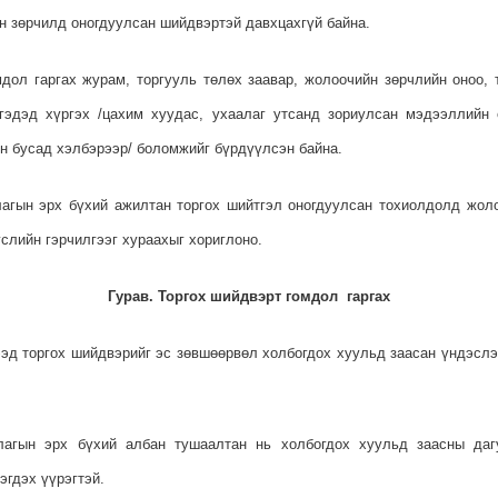
н зөрчилд оногдуулсан шийдвэртэй давхцахгүй байна.
мдол гаргах журам, торгууль төлөх заавар, жолоочийн зөрчлийн оноо, 
гэдэд хүргэх /цахим хуудас, ухаалаг утсанд зориулсан мэдээллийн 
н бусад хэлбэрээр/ боломжийг бүрдүүлсэн байна.
ллагын эрх бүхий ажилтан торгох шийтгэл оногдуулсан тохиолдолд жол
слийн гэрчилгээг хураахыг хориглоно.
Гурав. Торгох шийдвэрт гомдол гаргах
гээд торгох шийдвэрийг эс зөвшөөрвөл холбогдох хуульд заасан үндэсл
ллагын эрх бүхий албан тушаалтан нь холбогдох хуульд заасны да
эгдэх үүрэгтэй.