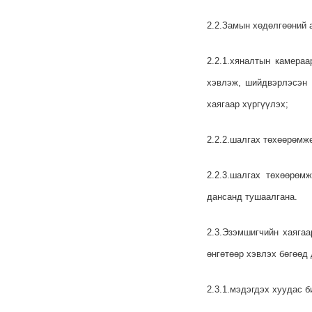
2.2.Замын хөдөлгөөний 
2.2.1.хяналтын камера
хэвлэж, шийдвэрлэсэн 
хаягаар хүргүүлэх;
2.2.2.шалгах төхөөрөмж
2.2.3.шалгах төхөөрөм
дансанд тушаалгана.
2.3.Эзэмшигчийн хаягаа
өнгөтөөр хэвлэх бөгөөд
2.3.1.мэдэгдэх хуудас б