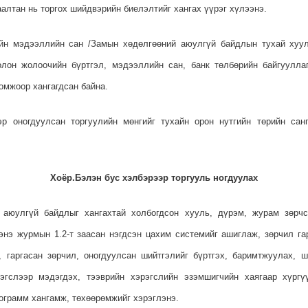
аалтан нь торгох шийдвэрийн биелэлтийг хангах үүрэг хүлээнэ.
ийн мэдээллийн сан /Замын хөдөлгөөний аюулгүй байдлын тухай хуули
олон жолоочийн бүртгэл, мэдээллийн сан, банк төлбөрийн байгуулла
мжоор хангагдсан байна.
эр оногдуулсан торгуулийн мөнгийг тухайн орон нутгийн төрийн сан
Хоёр.Бэлэн бус хэлбэрээр торгууль ногдуулах
 аюулгүй байдлыг хангахтай холбогдсон хууль, дүрэм, журам зөрч
энэ журмын 1.2-т заасан нэгдсэн цахим системийг ашиглаж, зөрчил га
, гаргасан зөрчил, оногдуулсан шийтгэлийг бүртгэх, баримтжуулах, ш
гслээр мэдэгдэх, тээврийн хэрэгслийн эзэмшигчийн хаягаар хүргү
ограмм хангамж, төхөөрөмжийг хэрэглэнэ.