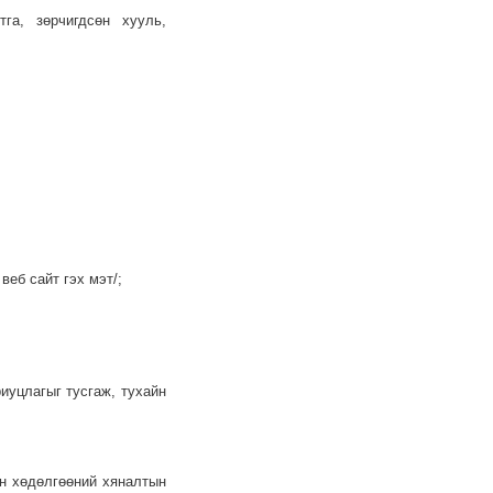
тга, зөрчигдсөн хууль,
веб сайт гэх мэт/;
иуцлагыг тусгаж, тухайн
ын хөдөлгөөний хяналтын