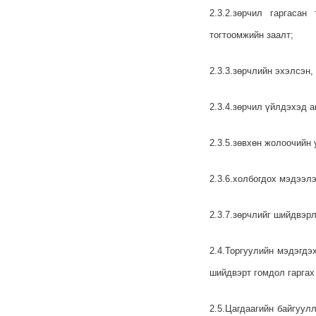
2.3.2.зөрчил гаргасан
тогтоомжийн заалт;
2.3.3.зөрчлийн эхэлсэн,
2.3.4.зөрчил үйлдэхэд а
2.3.5.зөвхөн жолоочийн 
2.3.6.холбогдох мэдээлэ
2.3.7.зөрчлийг шийдвэрл
2.4.Торгуулийн мэдэгдэ
шийдвэрт гомдол гаргах
2.5.Цагдаагийн байгуул