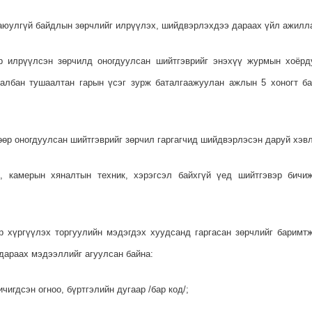
аюулгүй байдлын зөрчлийг илрүүлэх, шийдвэрлэхдээ дараах үйл ажилла
ар илрүүлсэн зөрчилд оногдуулсан шийтгэврийг энэхүү журмын хоёрд
албан тушаалтан гарын үсэг зурж баталгаажуулан ажлын 5 хоногт баг
өөр оногдуулсан шийтгэврийг зөрчил гаргагчид шийдвэрлэсэн даруй хэвл
ж, камерын хяналтын техник, хэрэгсэл байхгүй үед шийтгэвэр бичиж
р хүргүүлэх торгуулийн мэдэгдэх хуудсанд гаргасан зөрчлийг баримт
 дараах мэдээллийг агуулсан байна:
ичигдсэн огноо, бүртгэлийн дугаар /бар код/;