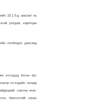
йн 10.1.5-д заасан/ нь
гатай уялдаж, харилцан
гийн холбогдох дансанд
сөн этгээдэд бэлэн бус
ргасан этгээдийн талаар
ийдвэрийг хэвлэж өгөх,
үлэх, биелэлтийг хянах