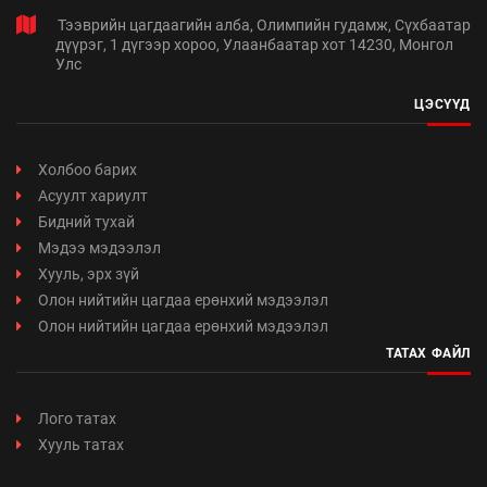
Тээврийн цагдаагийн алба, Олимпийн гудамж, Сүхбаатар
дүүрэг, 1 дүгээр хороо, Улаанбаатар хот 14230, Монгол
Улс
ЦЭСҮҮД
Холбоо барих
Асуулт хариулт
Бидний тухай
Мэдээ мэдээлэл
Хууль, эрх зүй
Олон нийтийн цагдаа ерөнхий мэдээлэл
Олон нийтийн цагдаа ерөнхий мэдээлэл
ТАТАХ ФАЙЛ
Лого татах
Хууль татах