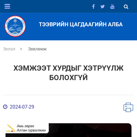
ТЭЭВРИЙН ЦАГДААГИЙН АЛБА
Эхлэл
Зөвлөмж
ХЭМЖЭЭТ ХУРДЫГ ХЭТРҮҮЛЖ
БОЛОХГҮЙ
2024-07-29