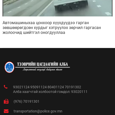
Автомашиныхаа цонхоор хүүхдүүдээ гарган
зөвшөөрөгдсөн хурдыг хэтрүүлэх зөрчил гаргасан
жолоочид шийтгэл оногдууллаа
93021124 95091124 80401124 70191302
Алба хаагчтай холбоотой гомдол: 93020111
(976) 70191301
transportation@police.gov.mn