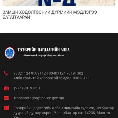
ЗАМЫН ХӨДӨЛГӨӨНИЙ ДҮРМИЙН МЭДЛЭГЭЭ
БАТАТГААРАЙ
93021124 95091124 80401124 70191302
Алба хаагчтай холбоотой гомдол: 93020111
(976) 70191301
transportation@police.gov.mn
Тээврийн цагдаагийн алба, Олимпийн гудамж, Сүхбаатар
дүүрэг, 1 дүгээр хороо, Улаанбаатар хот 14230, Монгол
Улс