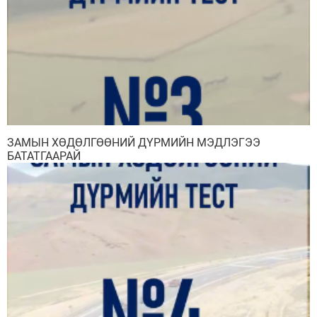
ЗАМЫН ХӨДӨЛГӨӨНИЙ ДҮРМИЙН МЭДЛЭГЭЭ
БАТАТГААРАЙ