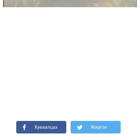
Хуваалцах
Жиргэх