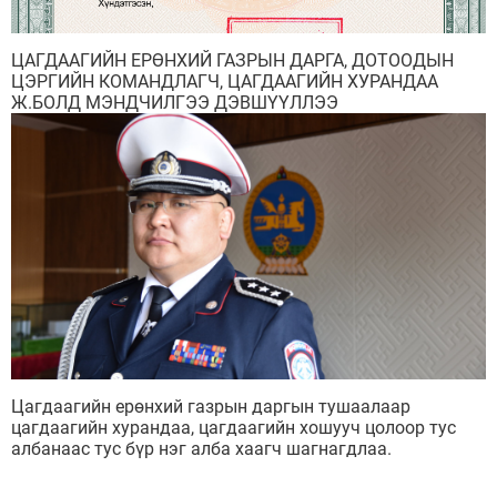
ЦАГДААГИЙН ЕРӨНХИЙ ГАЗРЫН ДАРГА, ДОТООДЫН
ЦЭРГИЙН КОМАНДЛАГЧ, ЦАГДААГИЙН ХУРАНДАА
Ж.БОЛД МЭНДЧИЛГЭЭ ДЭВШҮҮЛЛЭЭ
Цагдаагийн ерөнхий газрын даргын тушаалаар
цагдаагийн хурандаа, цагдаагийн хошууч цолоор тус
албанаас тус бүр нэг алба хаагч шагнагдлаа.