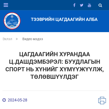
ТЭЭВРИЙН ЦАГДААГИЙН АЛБА
Эхлэл
Видео мэдээ
ЦАГДААГИЙН ХУРАНДАА
Ц.ДАШДЭМБЭРЭЛ: БУУДЛАГЫН
СПОРТ НЬ ХҮНИЙГ ХҮМҮҮЖҮҮЛЖ,
ТӨЛӨВШҮҮЛДЭГ
2024-05-28