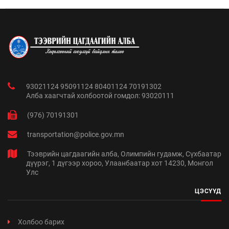
93021124 95091124 80401124 70191302
Алба хаагчтай холбоотой гомдол: 93020111
(976) 70191301
transportation@police.gov.mn
Тээврийн цагдаагийн алба, Олимпийн гудамж, Сүхбаатар
дүүрэг, 1 дүгээр хороо, Улаанбаатар хот 14230, Монгол
Улс
ЦЭСҮҮД
Холбоо барих