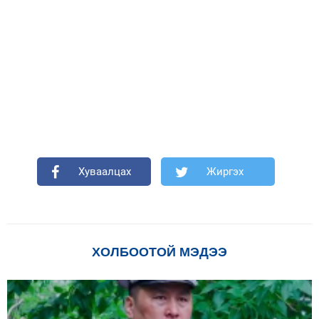
Хуваалцах
Жиргэх
ХОЛБООТОЙ МЭДЭЭ