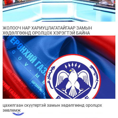
ЖОЛООЧ НАР ХАРИУЦЛАГАТАЙГААР ЗАМЫН
ХӨДӨЛГӨӨНД ОРОЛЦОХ ХЭРЭГТЭЙ БАЙНА
цахилгаан скүүтертэй замын хөдөлгөөнд оролцох
зөвлөмж