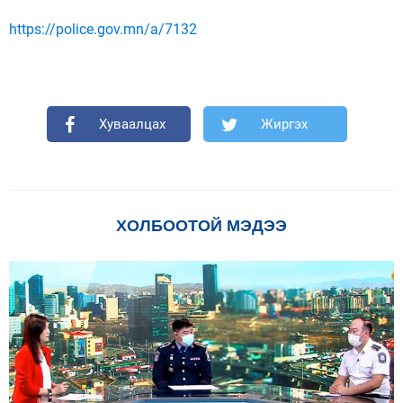
https://police.gov.mn/a/7132
Хуваалцах
Жиргэх
ХОЛБООТОЙ МЭДЭЭ