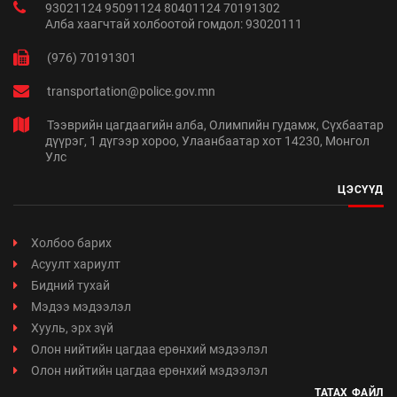
93021124 95091124 80401124 70191302
Алба хаагчтай холбоотой гомдол: 93020111
(976) 70191301
transportation@police.gov.mn
Тээврийн цагдаагийн алба, Олимпийн гудамж, Сүхбаатар
дүүрэг, 1 дүгээр хороо, Улаанбаатар хот 14230, Монгол
Улс
ЦЭСҮҮД
Холбоо барих
Асуулт хариулт
Бидний тухай
Мэдээ мэдээлэл
Хууль, эрх зүй
Олон нийтийн цагдаа ерөнхий мэдээлэл
Олон нийтийн цагдаа ерөнхий мэдээлэл
ТАТАХ ФАЙЛ