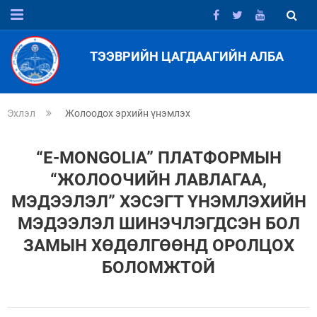
ТЭЭВРИЙН ЦАГДААГИЙН АЛБА
Эхлэл
Жолоодох эрхийн үнэмлэх
“Е-МONGOLIA” ПЛАТФОРМЫН
“ЖОЛООЧИЙН ЛАВЛАГАА,
МЭДЭЭЛЭЛ” ХЭСЭГТ ҮНЭМЛЭХИЙН
МЭДЭЭЛЭЛ ШИНЭЧЛЭГДСЭН БОЛ
ЗАМЫН ХӨДӨЛГӨӨНД ОРОЛЦОХ
БОЛОМЖТОЙ