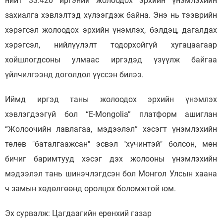
нийт 33.420 иргэний жолоодох эрхийн үнэмлэхийн
захиалга хэвлэлтэд хүлээгдэж байна. Энэ нь тээврийн
хэрэгсэл жолоодох эрхийн үнэмлэх, бэлдэц, дагалдах
хэрэгсэл, нийлүүлэлт тодорхойгүй хугацаагаар
хойшлогдсоны улмаас иргэдэд үзүүлж байгаа
үйлчилгээнд доголдол үүссэн билээ.
Иймд иргэд таны жолоодох эрхийн үнэмлэх
хэвлэгдээгүй бол “Е-Мongolia” платформ ашиглан
“Жолоочийн лавлагаа, мэдээлэл” хэсэгт үнэмлэхийн
төлөв "баталгаажсан" эсвэл "хүчинтэй" болсон, мөн
бичиг баримтууд хэсэг дэх жолооны үнэмлэхийн
мэдээлэл тань шинэчлэгдсэн бол Монгол Улсын хаана
ч замын хөдөлгөөнд оролцох боломжтой юм.
Эх сурвалж: Цагдаагийн ерөнхий газар