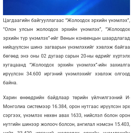
Цагдаагийн байгууллагаас “Жолоодох эрхийн үнэмлэх”,
“Олон улсын жолоодох эрхийн үнэмлэх”, “Жолоодох
эрхийн түр үнэмлэх”-ийг Венын конвенцын шаардлагад
нийцүүлсэн шинэ загварын үнэмлэхийг хэвлэж байгаа
бөгөөд энэ оны 02 дугаар сарын 20-ны өдрийг хүртэлх
хугацаанд “Жолоодох эрхийн үнэмлэх”-ийн захиалга
ирүүлсэн 34.600 иргэний үнэмлэхийг хэвлэж олгоод
байна.
Харин өнөөдрийн байдлаар төрийн үйлчилгээний И-
Монголиа системээр 16.384, орон нутгаас ирүүлсэн эрх
сэргээх, үнэмлэх нөхөн авах 1633, нийслэл болон орон
нутгийн шинээр жолооч болсон, ангилал нэмсэн 15.403,