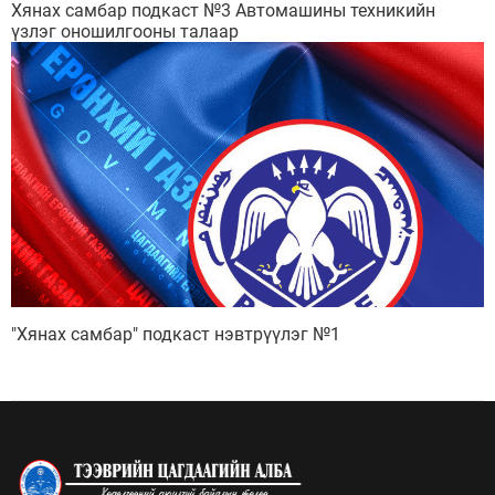
Хянах самбар подкаст №3 Автомашины техникийн
үзлэг оношилгооны талаар
"Хянах самбар" подкаст нэвтрүүлэг №1