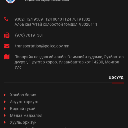
93021124 95091124 80401124 70191302
Алба хаагчтай холбоотой гомдол: 93020111
(976) 70191301
transportation@police.gov.mn
Тээврийн цагдаагийн алба, Олимпийн гудамж, Сүхбаатар
дүүрэг, 1 дүгээр хороо, Улаанбаатар хот 14230, Монгол
Улс
ЦЭСҮҮД
Холбоо барих
Асуулт хариулт
Бидний тухай
Мэдээ мэдээлэл
Хууль, эрх зүй