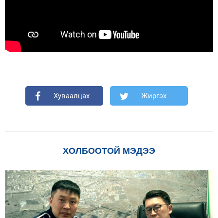
Хуваалцах
Жиргэх
ХОЛБООТОЙ МЭДЭЭ