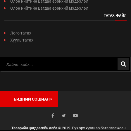
Олон нийтийн цагдаа ерөнхий мэдээлэл
Олон нийтийн цагдаа ерөнхий мэдээлэл
ТАТАХ ФАЙЛ
Лого татах
Хууль татах
БИДНИЙ СОШИАЛ
Тээврийн цагдаагийн алба
© 2019. Бүх эрх хуулиар баталгаажсан.