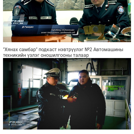
"Хянах самбар" подкаст нэвтрүүлэг №2 Автомашины
техникийн үзлэг оношилгооны талаар