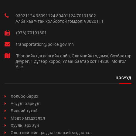
93021124 95091124 80401124 70191302
Алба хаагчтай холбоотой гомдол: 93020111
(976) 70191301
transportation@police.gov.mn
Тээврийн цагдаагийн алба, Олимпийн гудамж, Сүхбаатар
дүүрэг, 1 дүгээр хороо, Улаанбаатар хот 14230, Монгол
Улс
ЦЭСҮҮД
Холбоо барих
Асуулт хариулт
Бидний тухай
Мэдээ мэдээлэл
Хууль, эрх зүй
Олон нийтийн цагдаа ерөнхий мэдээлэл