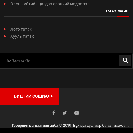
Олон нийтийн цагдаа ерөнхий мэдээлэл
ТАТАХ ФАЙЛ
Лого татах
Хууль татах
БИДНИЙ СОШИАЛ
Тээврийн цагдаагийн алба
© 2019. Бүх эрх хуулиар баталгаажсан.