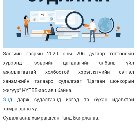
Засгийн газрын 2020 оны 206 дугаар тогтоолын
хүрээнд Тээврийн цагдаагийн албаны үйл
ажиллагаатай холбоотой хэрэглэгчийн сэтгэл
ханамжийн талаарх судалгааг "Цагаан шонхорын
жигүүр" НҮТББ-аас авч байна.
Энд
дарж судалгаанд иргэд та бүхэн идэвхтэй
хамрагдана уу.
Судалгаанд хамрагдсан Танд Баярлалаа.