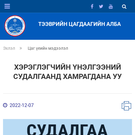
ТЭЭВРИЙН ЦАГДААГИЙН АЛБА
Эхлэл
Цаг үеийн мэдээлэл
ХЭРЭГЛЭГЧИЙН ҮНЭЛГЭЭНИЙ
СУДАЛГААНД ХАМРАГДАНА УУ
2022-12-07