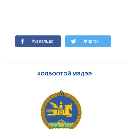
Хуваалцах
Жиргэх
ХОЛБООТОЙ МЭДЭЭ