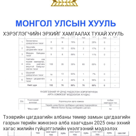
ХЭРЭГЛЭГЧИЙН ЭРХИЙГ ХАМГААЛАХ ТУХАЙ ХУУЛЬ
Тээврийн цагдаагийн албаны төмөр замын цагдаагийн
газрын төрийн жинхэнэ алба хаагчдын 2025 оны эхний
хагас жилийн гүйцэтгэлийн үнэлгээний мэдээлэх
хуудас