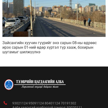
Зайсангийн хуучин гүүрийг энэ сарын 08-ны өдрөөс
ирэх сарын 01-ний өдөр хүртэл түр хааж, бохирын
шугамыг шилжүүлнэ
93021124 95091124 80401124 70191302
Алба хаагчтай холбоотой гомдол: 93020111