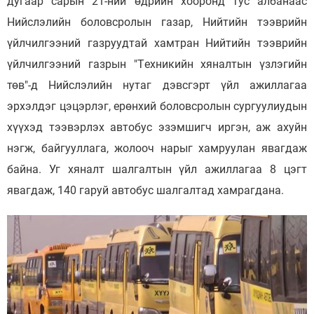
дугаар сарын 21-ний өдрийн хооронд тус албанаас
Нийслэлийн боловсролын газар, Нийтийн тээврийн
үйлчилгээний газруудтай хамтран Нийтийн тээврийн
үйлчилгээний газрын "Тeхникийн хяналтын үзлэгийн
төв"-д Нийслэлийн нутаг дэвсгэрт үйл ажиллагаа
эрхэлдэг цэцэрлэг, eрөнхий боловсролын сургуулиудын
хүүхэд тээвэрлэх автобус эзэмшигч иргэн, аж ахуйн
нэгж, байгууллага, жолооч нарыг хамруулан явагдаж
байна. Уг хяналт шалгалтын үйл ажиллагаа 8 цэгт
явагдаж, 140 гаруй автобус шалгалтад хамрагдана.