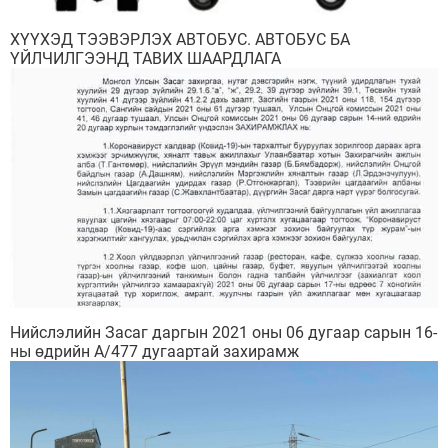
ХҮҮХЭД ТЭЭВЭРЛЭХ АВТОБУС. АВТОБУС БA
ҮЙЛЧИЛГЭЭНД ТАВИХ ШААРДЛАГА
Нийслэлийн Засаг даргын 2021 оны 06 дугаар сарын 16-
ны өдрийн А/477 дугаартай захирамж