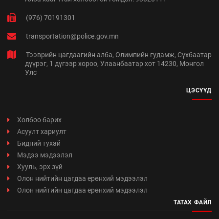
(976) 70191301
transportation@police.gov.mn
Тээврийн цагдаагийн алба, Олимпийн гудамж, Сүхбаатар
дүүрэг, 1 дүгээр хороо, Улаанбаатар хот 14230, Монгол
Улс
ЦЭСҮҮД
Холбоо барих
Асуулт хариулт
Бидний тухай
Мэдээ мэдээлэл
Хууль, эрх зүй
Олон нийтийн цагдаа ерөнхий мэдээлэл
Олон нийтийн цагдаа ерөнхий мэдээлэл
ТАТАХ ФАЙЛ