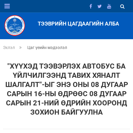
ТЭЭВРИЙН ЦАГДААГИЙН АЛБА
Эхлэл
Цаг үеийн мэдээлэл
"ХҮҮХЭД ТЭЭВЭРЛЭХ АВТОБУС БА
ҮЙЛЧИЛГЭЭНД ТАВИХ ХЯНАЛТ
ШАЛГАЛТ"-ЫГ ЭНЭ ОНЫ 08 ДУГААР
САРЫН 16-НЫ ӨДРӨӨС 08 ДУГААР
САРЫН 21-НИЙ ӨДРИЙН ХООРОНД
ЗОХИОН БАЙГУУЛНА