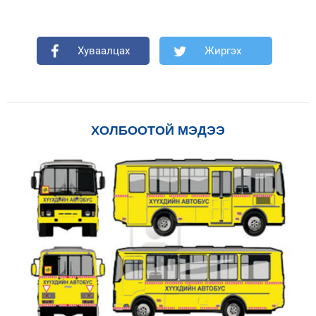
Хуваалцах
Жиргэх
ХОЛБООТОЙ МЭДЭЭ