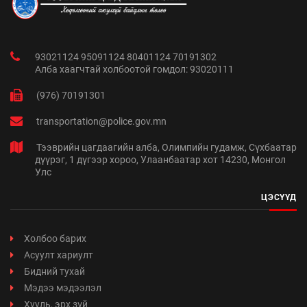
93021124 95091124 80401124 70191302
Алба хаагчтай холбоотой гомдол: 93020111
(976) 70191301
transportation@police.gov.mn
Тээврийн цагдаагийн алба, Олимпийн гудамж, Сүхбаатар
дүүрэг, 1 дүгээр хороо, Улаанбаатар хот 14230, Монгол
Улс
ЦЭСҮҮД
Холбоо барих
Асуулт хариулт
Бидний тухай
Мэдээ мэдээлэл
Хууль, эрх зүй