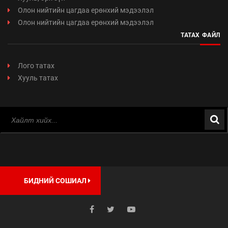
Олон нийтийн цагдаа ерөнхий мэдээлэл
Олон нийтийн цагдаа ерөнхий мэдээлэл
ТАТАХ ФАЙЛ
Лого татах
Хууль татах
БИДНИЙ СОШИАЛ