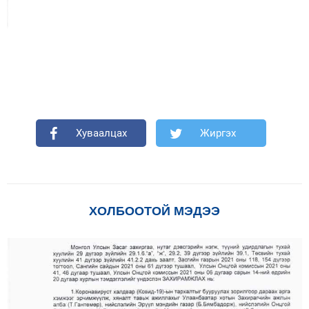
Хуваалцах
Жиргэх
ХОЛБООТОЙ МЭДЭЭ