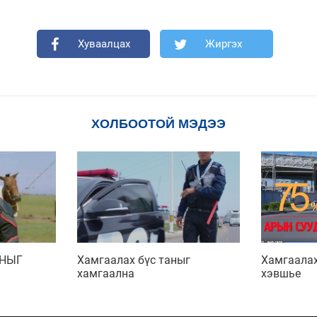
Хуваалцах
Жиргэх
ХОЛБООТОЙ МЭДЭЭ
АНЫГ
Хамгаалах бүс таныг
Хамгаалах
хамгаална
хэвшье