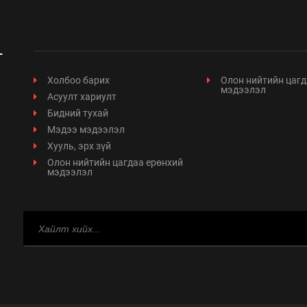
Холбоо барих
Олон нийтийн цагд
мэдээлэл
Асуулт хариулт
Бидний тухай
Мэдээ мэдээлэл
Хууль, эрх зүй
Олон нийтийн цагдаа ерөнхий
мэдээлэл