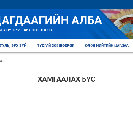
ЦАГДААГИЙН АЛБА
Й АЮУЛГҮЙ БАЙДЛЫН ТӨЛӨӨ
УУЛЬ, ЭРХ ЗҮЙ
ТУСГАЙ ЗӨВШӨӨРӨЛ
ОЛОН НИЙТИЙН ЦАГДАА
дээ
ХАМГААЛАХ БҮС