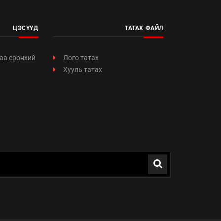
ЦЭСҮҮД
ТАТАХ ФАЙЛ
аа ерөнхий
Лого татах
Хууль татах