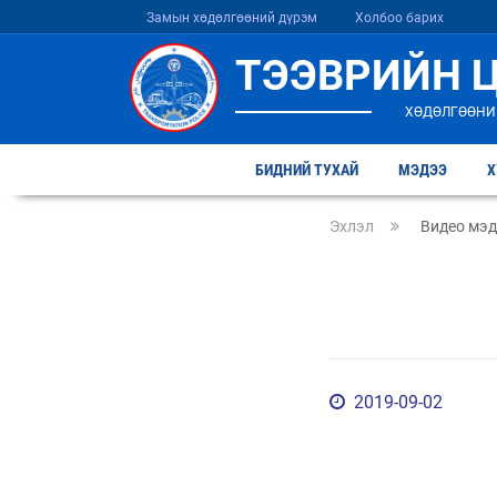
Замын хөдөлгөөний дүрэм
Холбоо барих
ТЭЭВРИЙН 
ХӨДӨЛГӨӨНИ
БИДНИЙ ТУХАЙ
МЭДЭЭ
Х
Эхлэл
Видео мэ
2019-09-02