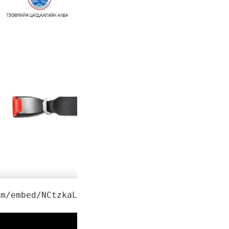
om/embed/NCtzkaL2t_Y" frameborder="0" allowfu