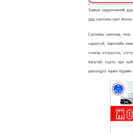
Замын хөдөлгөөний дүр
урд салхины шил болон у
Салхины шилэнд тень 
харахгүй, зөрчлийн кам
тээвэр хэтрүүлэх, согт
багатай, хууль эрх зү
шилэндээ төрөл бүрийн ө