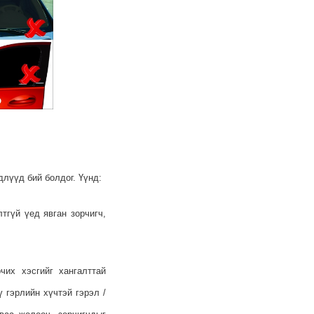
лүүд бий болдог. Үүнд:
тгүй үед явган зорчигч,
их хэсгийг хангалттай
 гэрлийн хүчтэй гэрэл /