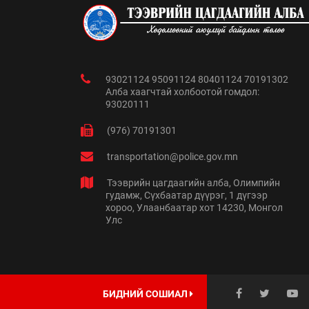
93021124 95091124 80401124 70191302
Алба хаагчтай холбоотой гомдол:
93020111
(976) 70191301
transportation@police.gov.mn
Тээврийн цагдаагийн алба, Олимпийн
гудамж, Сүхбаатар дүүрэг, 1 дүгээр
хороо, Улаанбаатар хот 14230, Монгол
Улс
БИДНИЙ СОШИАЛ