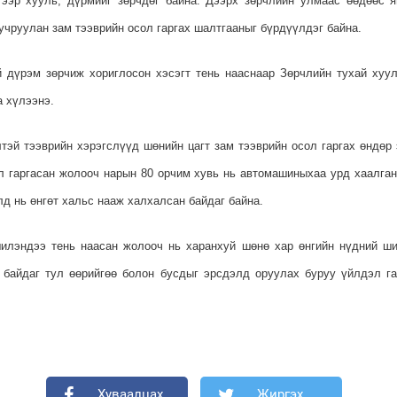
гээр хууль, дүрмийг зөрчдөг байна. Дээрх зөрчлийн улмаас өөдөөс я
учруулан зам тээврийн осол гаргах шалтгааныг бүрдүүлдэг байна.
 дүрэм зөрчиж хориглосон хэсэгт тень нааснаар Зөрчлийн тухай хуул
а хүлээнэ.
лтэй тээврийн хэрэгслүүд шөнийн цагт зам тээврийн осол гаргах өндөр 
л гаргасан жолооч нарын 80 орчим хувь нь автомашиныхаа урд хаалга
лд нь өнгөт хальс нааж халхалсан байдаг байна.
лэндээ тень наасан жолооч нь харанхуй шөнө хар өнгийн нүдний ши
 байдаг тул өөрийгөө болон бусдыг эрсдэлд оруулах буруу үйлдэл га
Хуваалцах
Жиргэх