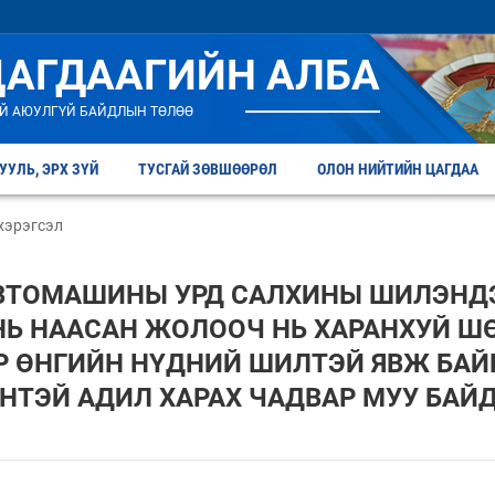
ЦАГДААГИЙН АЛБА
Й АЮУЛГҮЙ БАЙДЛЫН ТӨЛӨӨ
УУЛЬ, ЭРХ ЗҮЙ
ТУСГАЙ ЗӨВШӨӨРӨЛ
ОЛОН НИЙТИЙН ЦАГДАА
хэрэгсэл
ВТОМАШИНЫ УРД САЛХИНЫ ШИЛЭНД
НЬ НААСАН ЖОЛООЧ НЬ ХАРАНХУЙ Ш
Р ӨНГИЙН НҮДНИЙ ШИЛТЭЙ ЯВЖ БАЙ
НТЭЙ АДИЛ ХАРАХ ЧАДВАР МУУ БАЙ