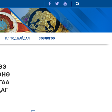
ИЛ ТОД БАЙДАЛ
ЗӨВЛӨГӨӨ
ЭЭ
ӨНӨ
ГАА
ДАГ