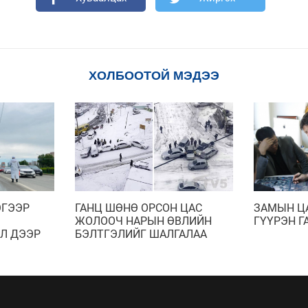
ХОЛБООТОЙ МЭДЭЭ
ЭГЭЭР
ГАНЦ ШӨНӨ ОРСОН ЦАС
ЗАМЫН Ц
ЖОЛООЧ НАРЫН ӨВЛИЙН
ГҮҮРЭН Г
Л ДЭЭР
БЭЛТГЭЛИЙГ ШАЛГАЛАА
ШИНЫ
НАЛТЫН
ЛЬ