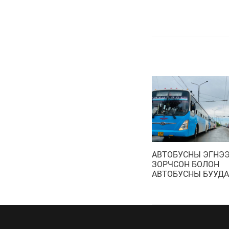
АВТОБУСНЫ ЭГНЭ
ЗОРЧСОН БОЛОН
АВТОБУСНЫ БУУДА
ЗОГССОН АВТОМА
ЖОЛООЧ НАРТ ХЯ
КАМЕРААР ТОРГУУ
ОНОГДУУЛДАГ