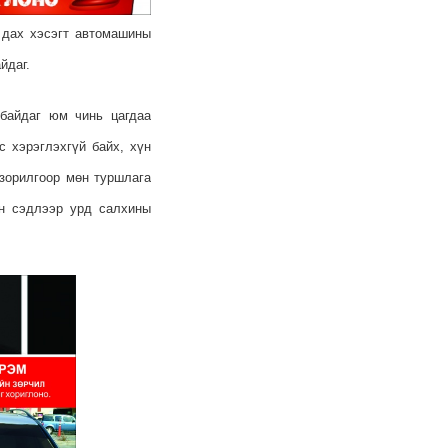
 дах хэсэгт автомашины
йдаг.
байдаг юм чинь цагдаа
с хэрэглэхгүй байх, хүн
 зорилгоор мөн туршлага
эн сэдлээр урд салхины