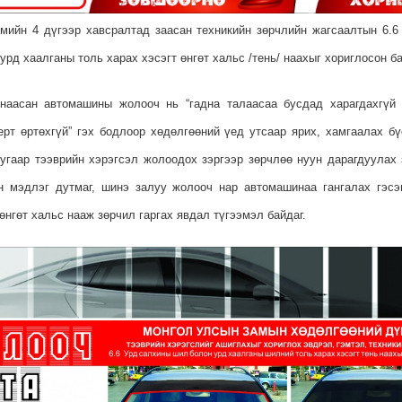
мийн 4 дүгээр хавсралтад заасан техникийн зөрчлийн жагсаалтын 6.6
рд хаалганы толь харах хэсэгт өнгөт хальс /тень/ наахыг хориглосон ба
наасан автомашины жолооч нь “гадна талаасаа бусдад харагдахгүй 
ерт өртөхгүй” гэх бодлоор хөдөлгөөний үед утсаар ярих, хамгаалах бү
уугаар тээврийн хэрэгсэл жолоодох зэргээр зөрчлөө нуун дарагдуулах
йн мэдлэг дутмаг, шинэ залуу жолооч нар автомашинаа гангалах гэс
нгөт хальс нааж зөрчил гаргах явдал түгээмэл байдаг.