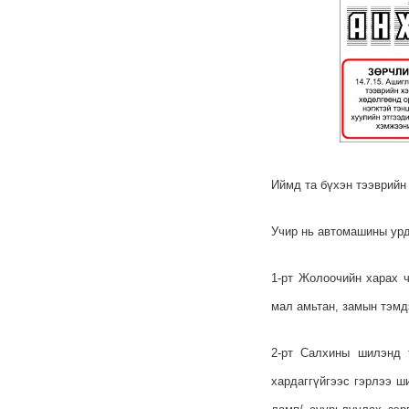
Иймд та бүхэн тээврийн
Учир нь автомашины урд
1-рт Жолоочийн харах ч
мал амьтан, замын тэмд
2-рт Салхины шилэнд 
хардаггүйгээс гэрлээ ш