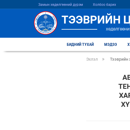
Замын хөдөлгөөний дүрэм
Холбоо барих
ТЭЭВРИЙН 
ХӨДӨЛГӨӨНИ
БИДНИЙ ТУХАЙ
МЭДЭЭ
Х
Эхлэл
Тээврийн 
А
ТЕ
ХА
ХҮ