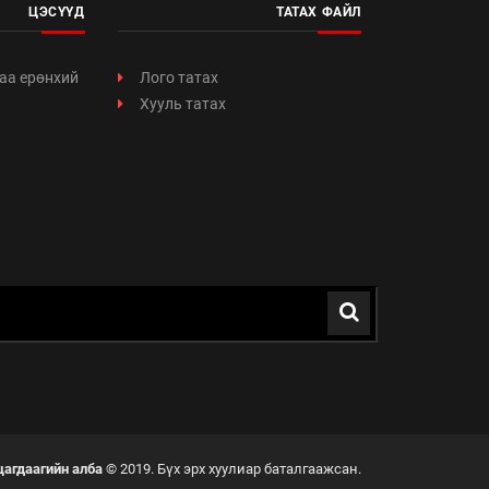
ЦЭСҮҮД
ТАТАХ ФАЙЛ
аа ерөнхий
Лого татах
Хууль татах
цагдаагийн алба
© 2019. Бүх эрх хуулиар баталгаажсан.