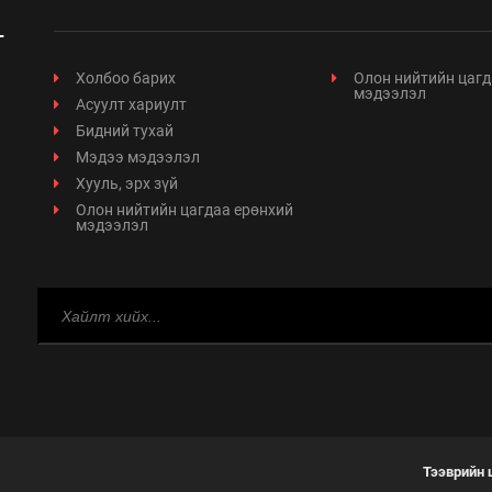
Холбоо барих
Олон нийтийн цагд
мэдээлэл
Асуулт хариулт
Бидний тухай
Мэдээ мэдээлэл
Хууль, эрх зүй
Олон нийтийн цагдаа ерөнхий
мэдээлэл
Тээврийн 