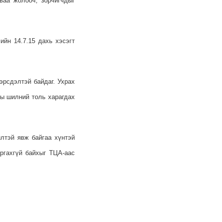
ваа жолооч, зорчигчдыг
ийн 14.7.15 дахь хэсэгт
эрсдэлтэй байдаг. Ухрах
ны шилний толь харагдах
лтэй явж байгаа хүнтэй
ргахгүй байхыг ТЦА-аас