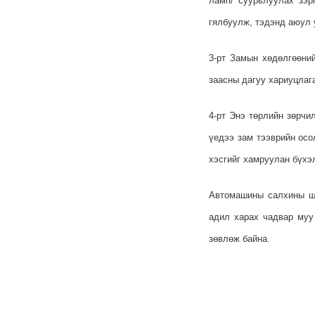
ламп/ суурьлуулах зэр
гялбуулж, тэдэнд аюул 
3-рт Замын хөдөлгөөний
заасны дагуу хариуцлаг
4-рт Энэ төрлийн зөрчи
үедээ зам тээврийн осо
хэсгийг хамруулан бүхэ
Автомашины салхины ши
адил харах чадвар муу
зөвлөж байна.