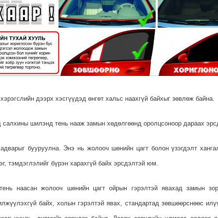
 хэрэгслийн дээрх хэсгүүдэд өнгөт хальс наахгүй байхыг зөвлөж байна.
 салхины шилэнд тень нааж замын хөдөлгөөнд оролцсоноор дараах эрсд
адварыг бууруулна. Энэ нь жолооч шөнийн цагт болон үзэгдэлт хангал
эг, тэмдэглэлийг бүрэн харахгүй байх эрсдэлтэй юм.
тень наасан жолооч шөнийн цагт ойрын гэрэлтэй явахад замын зорч
илжүүлэхгүй байх, холын гэрэлтэй явах, стандартад зөвшөөрснөөс илүү