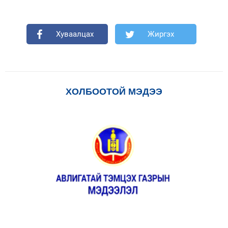
Хуваалцах
Жиргэх
ХОЛБООТОЙ МЭДЭЭ