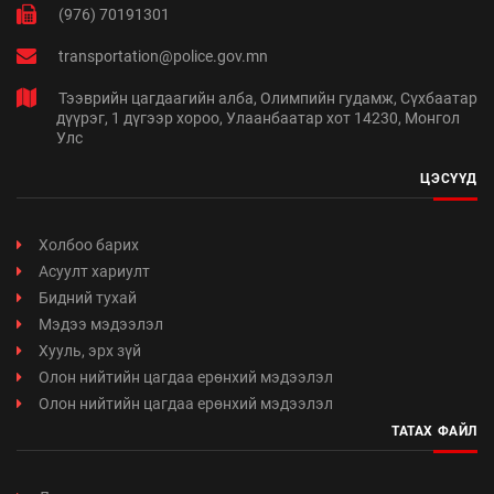
(976) 70191301
transportation@police.gov.mn
Тээврийн цагдаагийн алба, Олимпийн гудамж, Сүхбаатар
дүүрэг, 1 дүгээр хороо, Улаанбаатар хот 14230, Монгол
Улс
ЦЭСҮҮД
Холбоо барих
Асуулт хариулт
Бидний тухай
Мэдээ мэдээлэл
Хууль, эрх зүй
Олон нийтийн цагдаа ерөнхий мэдээлэл
Олон нийтийн цагдаа ерөнхий мэдээлэл
ТАТАХ ФАЙЛ