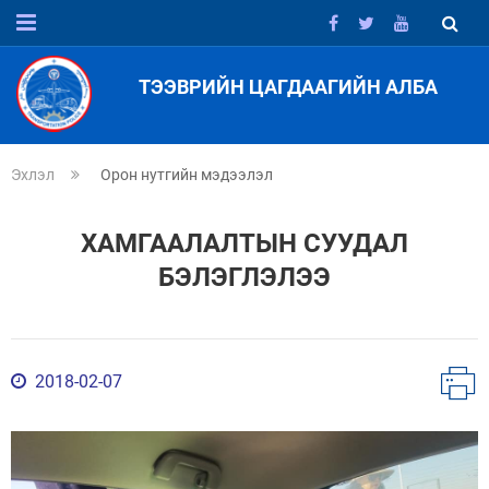
ТЭЭВРИЙН ЦАГДААГИЙН АЛБА
Эхлэл
Орон нутгийн мэдээлэл
ХАМГААЛАЛТЫН СУУДАЛ
БЭЛЭГЛЭЛЭЭ
2018-02-07