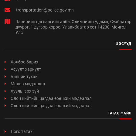
transportation@police.gov.mn
Тээврийн цагдаагийн алба, Олимпийн гудамж, Сүхбаатар
дүүрэг, 1 дүгээр хороо, Улаанбаатар хот 14230, Монгол
Улс
ЦЭСҮҮД
Холбоо барих
Асуулт хариулт
Бидний тухай
Мэдээ мэдээлэл
Хууль, эрх зүй
Олон нийтийн цагдаа ерөнхий мэдээлэл
Олон нийтийн цагдаа ерөнхий мэдээлэл
ТАТАХ ФАЙЛ
Лого татах