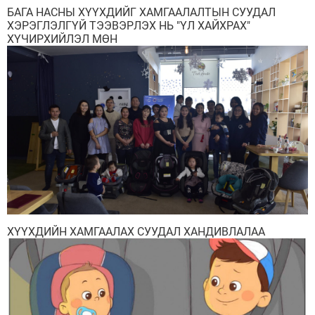
БАГА НАСНЫ ХҮҮХДИЙГ ХАМГААЛАЛТЫН СУУДАЛ
ХЭРЭГЛЭЛГҮЙ ТЭЭВЭРЛЭХ НЬ "ҮЛ ХАЙХРАХ"
ХҮЧИРХИЙЛЭЛ МӨН
ХҮҮХДИЙН ХАМГААЛАХ СУУДАЛ ХАНДИВЛАЛАА