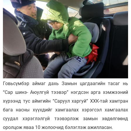
Говьсүмбэр аймаг дахь Замын цагдаагийн тасаг нь
“Сар шинэ- Аюулгүй тээвэр” нэгдсэн арга хэмжээний
хүрээнд тус аймгийн “Саруул харгуй” ХХК-тай хамтран
бага насны хүүхдийг хамгаалах хэрэгсэл хамгаалах
суудал хэрэглэлгүй тээвэрлэж замын хөдөлгөөнд
оролцож яваа 10 жолоочид бэлэглэж ажилласан.