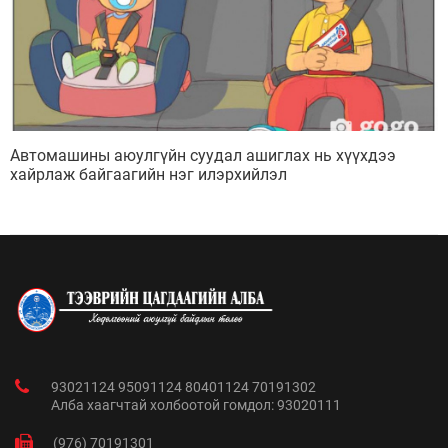
Автомашины аюулгүйн суудал ашиглах нь хүүхдээ
хайрлаж байгаагийн нэг илэрхийлэл
93021124 95091124 80401124 70191302
Алба хаагчтай холбоотой гомдол: 93020111
(976) 70191301