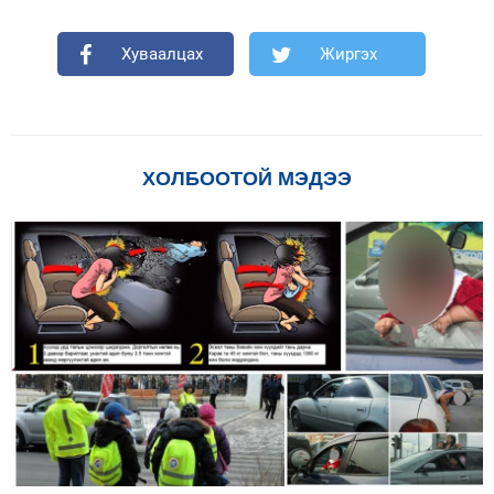
Хуваалцах
Жиргэх
ХОЛБООТОЙ МЭДЭЭ