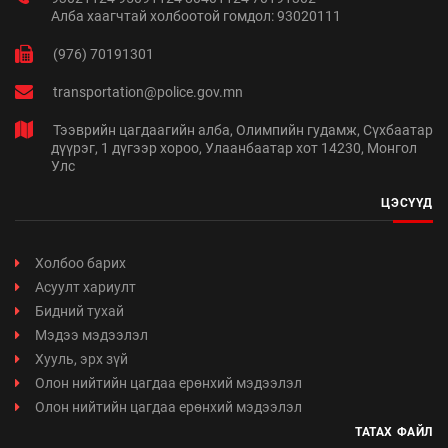
Алба хаагчтай холбоотой гомдол: 93020111
(976) 70191301
transportation@police.gov.mn
Тээврийн цагдаагийн алба, Олимпийн гудамж, Сүхбаатар
дүүрэг, 1 дүгээр хороо, Улаанбаатар хот 14230, Монгол
Улс
ЦЭСҮҮД
Холбоо барих
Асуулт хариулт
Бидний тухай
Мэдээ мэдээлэл
Хууль, эрх зүй
Олон нийтийн цагдаа ерөнхий мэдээлэл
Олон нийтийн цагдаа ерөнхий мэдээлэл
ТАТАХ ФАЙЛ