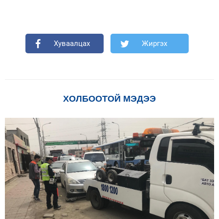
Хуваалцах
Жиргэх
ХОЛБООТОЙ МЭДЭЭ