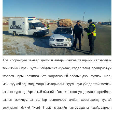
Хот хоорондын замаар дамжин өнгөрч байгаа тээврийн хэрэгслийн
техникийн бүрэн бүтэн байдлыг хангуулах, хөдөлгөөнд оролцож буй
жолооч нарын сахилга бат, хөдөлгөөний соёлыг дээшлүүлэх, мал,
мах, түүхий эд, мод, модон материалын хууль бус үйлдэлтэй тэмцэх
ажлын хүрээнд Архангай аймгийн Гэмт хэргээс урьдчилан сэргийлэх
ажлыг зохицуулах салбар зөвлөлөөс албан хэрэгцээнд тусгай
зориулалт бүхий “Ford Trasit” маркийн автомашиныг шийдв
эрлэн