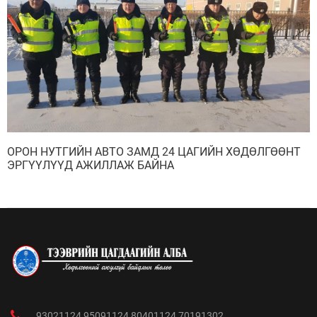
ОРОН НУТГИЙН АВТО ЗАМД 24 ЦАГИЙН ХӨДӨЛГӨӨНТ
ЭРГҮҮЛҮҮД АЖИЛЛАЖ БАЙНА
93021124 95091124 80401124 70191302