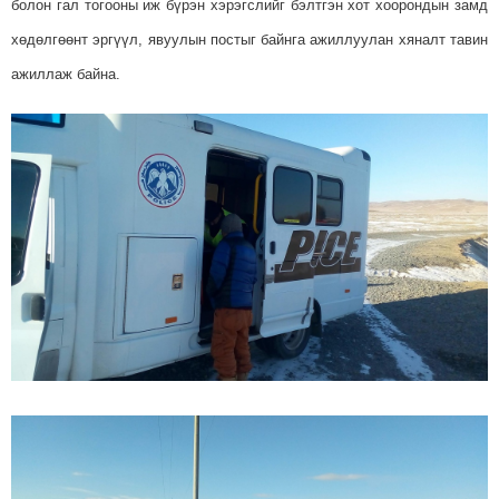
болон гал тогооны иж бүрэн хэрэгслийг бэлтгэн хот хоорондын замд
хөдөлгөөнт эргүүл, явуулын постыг байнга ажиллуулан хяналт тавин
ажиллаж байна.