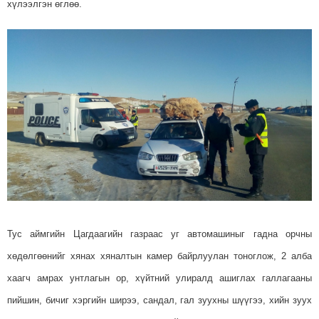
хүлээлгэн өглөө.
Тус аймгийн Цагдаагийн газраас уг автомашиныг гадна орчны
хөдөлгөөнийг хянах хяналтын камер байрлуулан тоноглож, 2 алба
хаагч амрах унтлагын ор, хүйтний улиралд ашиглах галлагааны
пийшин, бичиг хэргийн ширээ, сандал, гал зуухны шүүгээ, хийн зуух